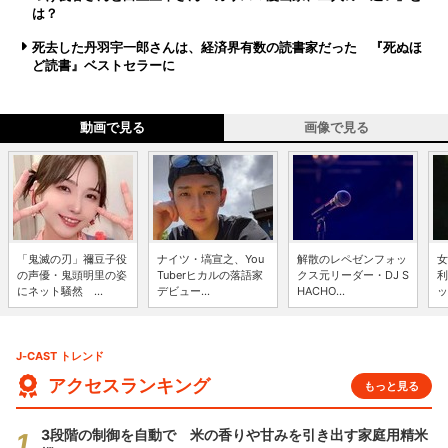
は？
死去した丹羽宇一郎さんは、経済界有数の読書家だった 『死ぬほ
ど読書』ベストセラーに
動画で見る
画像で見る
「鬼滅の刃」禰豆子役
ナイツ・塙宣之、You
解散のレペゼンフォッ
女
の声優・鬼頭明里の姿
Tuberヒカルの落語家
クス元リーダー・DJ S
利
にネット騒然 ...
デビュー...
HACHO...
ッ
J-CAST トレンド
アクセスランキング
もっと見る
3段階の制御を自動で 米の香りや甘みを引き出す家庭用精米