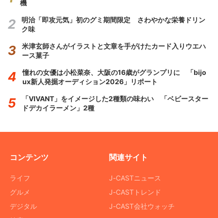
機
明治「即攻元気」初のグミ期間限定 さわやかな栄養ドリン
ク味
米津玄師さんがイラストと文章を手がけたカード入りウエハ
ース菓子
憧れの女優は小松菜奈、大阪の16歳がグランプリに 「bijo
ux新人発掘オーディション2026」リポート
「VIVANT」をイメージした2種類の味わい 「ベビースター
ドデカイラーメン」2種
コンテンツ
関連サイト
ライフ
J-CASTニュース
グルメ
J-CASTトレンド
デジタル
J-CAST会社ウォッチ