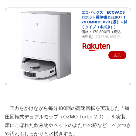
エコバックス｜ECOVACS
ロボット掃除機 DEEBOT T
20 OMNI DLX23 [吸引＋拭
くタイプ（水拭き）]
価格：179,800円（税込、
送料別)
(2023/6/16時点)
楽天
で購
入
圧力をかけながら毎分180回の高速回転を実現した「加
圧回転式デュアルモップ（OZMO Turbo 2.0）」を実装。
床にこぼれた飲み物やペットのよだれの跡など、ベタつき
や汚れもしっかりと水拭きする。