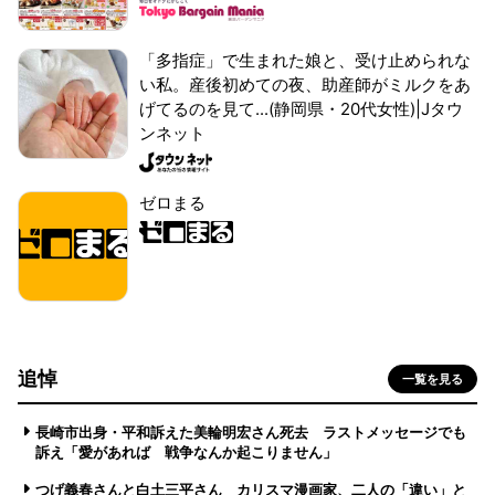
「多指症」で生まれた娘と、受け止められな
い私。産後初めての夜、助産師がミルクをあ
げてるのを見て...(静岡県・20代女性)|Jタウ
ンネット
ゼロまる
追悼
一覧を見る
長崎市出身・平和訴えた美輪明宏さん死去 ラストメッセージでも
訴え「愛があれば 戦争なんか起こりません」
つげ義春さんと白土三平さん カリスマ漫画家、二人の「違い」と