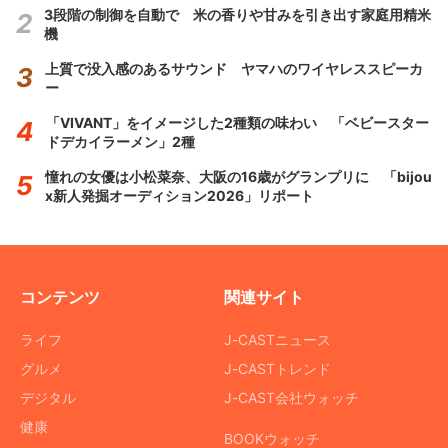
3段階の制御を自動で 米の香りや甘みを引き出す家庭用精米
機
上質で没入感のあるサウンド ヤマハのワイヤレススピーカ
ー
「VIVANT」をイメージした2種類の味わい 「ベビースター
ドデカイラーメン」2種
憧れの女優は小松菜奈、大阪の16歳がグランプリに 「bijou
x新人発掘オーディション2026」リポート
コンテンツ
関連サイト
ライフ
J-CASTニュース
グルメ
J-CASTトレンド
デジタル
J-CAST会社ウォッチ
健康
BOOKウォッチ