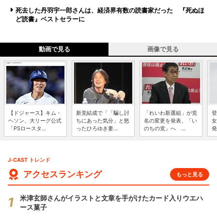
死去した丹羽宇一郎さんは、経済界有数の読書家だった 『死ぬほ
ど読書』ベストセラーに
動画で見る
画像で見る
【ドジャース】キム・
新党結成で「「騙し討
「れいわ新選組」が党
登
ヘソン、大リーグ公式
ちにあった気分」と怒
名の変更を発表、「い
女
「PSロースタ...
ったひろゆき妻...
のちの党」へ ...
発
J-CAST トレンド
アクセスランキング
もっと見る
米津玄師さんがイラストと文章を手がけたカード入りウエハ
ース菓子