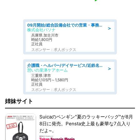
09月開始/総合設備会社での営業・事務のお仕事/車通勤可/賞与あり/営業/営業事務
＞
株式会社パソナ
兵庫県 加古川市
時給1,800円
正社員
スポンサー：求人ボックス
介護職・ヘルパー/デイサービス/近鉄名古屋線 高田本山/津市/三重県
＞
憩いの里津ケアホーム
三重県 津市
時給1,105円～1,580円
正社員
スポンサー：求人ボックス
姉妹サイト
Suicaのペンギン"夏のラッキーバッグ"が8月
8日に発売。Pensta史上最も豪華な7点入り
だよ~。