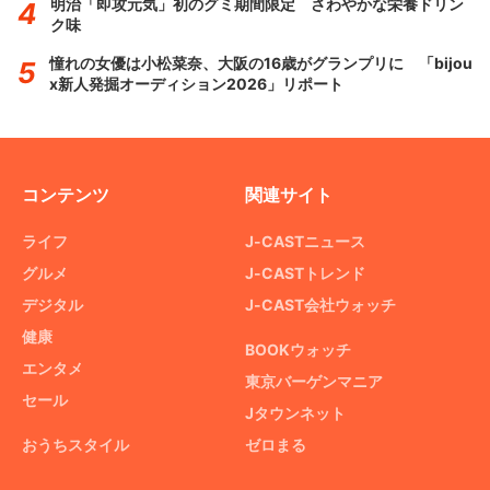
明治「即攻元気」初のグミ期間限定 さわやかな栄養ドリン
ク味
憧れの女優は小松菜奈、大阪の16歳がグランプリに 「bijou
x新人発掘オーディション2026」リポート
コンテンツ
関連サイト
ライフ
J-CASTニュース
グルメ
J-CASTトレンド
デジタル
J-CAST会社ウォッチ
健康
BOOKウォッチ
エンタメ
東京バーゲンマニア
セール
Jタウンネット
おうちスタイル
ゼロまる