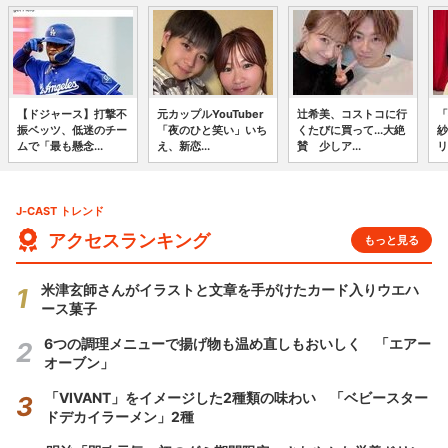
【ドジャース】打撃不
元カップルYouTuber
辻希美、コストコに行
「
振ベッツ、低迷のチー
「夜のひと笑い」いち
くたびに買って...大絶
紗
ムで「最も懸念...
え、新恋...
賛 少しア...
リ
J-CAST トレンド
アクセスランキング
もっと見る
米津玄師さんがイラストと文章を手がけたカード入りウエハ
ース菓子
6つの調理メニューで揚げ物も温め直しもおいしく 「エアー
オーブン」
「VIVANT」をイメージした2種類の味わい 「ベビースター
ドデカイラーメン」2種