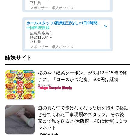
正社員
スポンサー：求人ボックス
ホールスタッフ/残業ほぼなし×1日3時間〜勤務OK!フォロー体制も充実/広島県/広島市南区
＞
中国料理敦煌
広島県 広島市
時給1,150円～
正社員
スポンサー：求人ボックス
姉妹サイト
松のや「総菜クーポン」が8月12日15時で終
了に。「ロースかつ定食」500円は継続
道の真ん中で歩けなくなった所を抱えて移動
させてくれた工事現場のスタッフ。その後、
家まで私を送ると(大阪府・40代女性)|Jタウ
ンネット