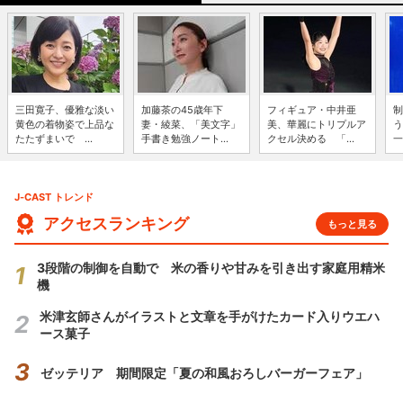
三田寛子、優雅な淡い
加藤茶の45歳年下
フィギュア・中井亜
制
黄色の着物姿で上品な
妻・綾菜、「美文字」
美、華麗にトリプルア
う
たたずまいで ...
手書き勉強ノート...
クセル決める 「...
一
J-CAST トレンド
アクセスランキング
もっと見る
3段階の制御を自動で 米の香りや甘みを引き出す家庭用精米
機
米津玄師さんがイラストと文章を手がけたカード入りウエハ
ース菓子
ゼッテリア 期間限定「夏の和風おろしバーガーフェア」