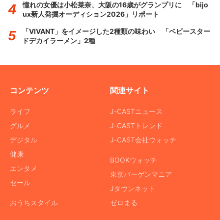
憧れの女優は小松菜奈、大阪の16歳がグランプリに 「bijo
ux新人発掘オーディション2026」リポート
「VIVANT」をイメージした2種類の味わい 「ベビースター
ドデカイラーメン」2種
コンテンツ
関連サイト
ライフ
J-CASTニュース
グルメ
J-CASTトレンド
デジタル
J-CAST会社ウォッチ
健康
BOOKウォッチ
エンタメ
東京バーゲンマニア
セール
Jタウンネット
おうちスタイル
ゼロまる