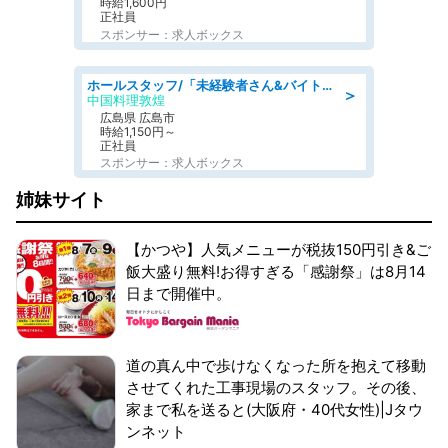
時給1,600円
正社員
スポンサー：求人ボックス
ホールスタッフ/「未経験者さん&バイトデビューも大歓迎」残業ほぼなし×1日3時間〜勤務OK!フォロー体制も充実/広島県/広島市南区
＞
中国料理敦煌
広島県 広島市
時給1,150円～
正社員
スポンサー：求人ボックス
姉妹サイト
【かつや】人気メニューが税抜150円引き&ご
飯大盛り無料!お得すぎる「感謝祭」は8月14
日まで開催中。
道の真ん中で歩けなくなった所を抱えて移動
させてくれた工事現場のスタッフ。その後、
家まで私を送ると(大阪府・40代女性)|Jタウ
ンネット