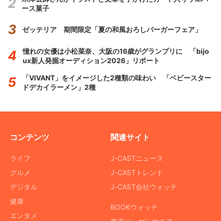
ース菓子
ゼッテリア 期間限定「夏の和風おろしバーガーフェア」
憧れの女優は小松菜奈、大阪の16歳がグランプリに 「bijo
ux新人発掘オーディション2026」リポート
「VIVANT」をイメージした2種類の味わい 「ベビースター
ドデカイラーメン」2種
コンテンツ
関連サイト
ライフ
J-CASTニュース
グルメ
J-CASTトレンド
デジタル
J-CAST会社ウォッチ
健康
BOOKウォッチ
エンタメ