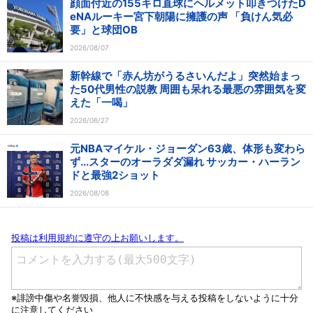
顔面付近の155キロ直球にヘルメット叩きつけたD
eNAルーキー宮下朝陽に擁護の声 「負けん気必
要」と球団OB
2026/08/07
新幹線で「赤ん坊がうるさいんだよ」突然始まっ
た50代男性の説教 周囲も呆れる最悪の雰囲気を変
えた「一喝」
2026/06/27
元NBAマイケル・ジョーダン63歳、体形も変わら
ず...スターのオーラダダ漏れ サッカー・ハーラン
ドと最強2ショット
2026/08/08