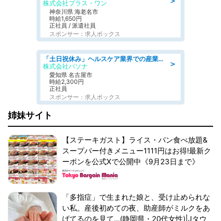
＞
株式会社プラス・ワン
神奈川県 海老名市
時給1,650円
正社員 / 派遣社員
スポンサー：求人ボックス
「土日祝休み」ヘルスケア業界での産業保健師業務/看護師/高時給/未経験OK/要資格:正看護師
＞
株式会社パソナ
愛知県 名古屋市
時給2,300円
正社員
スポンサー：求人ボックス
姉妹サイト
【ステーキガスト】ライス・パン食べ放題&
スープバー付きメニュー1111円はお得!最新ク
ーポンを公式Xで公開中《9月23日まで》
「多指症」で生まれた娘と、受け止められな
い私。産後初めての夜、助産師がミルクをあ
げてるのを見て...(静岡県・20代女性)|Jタウ