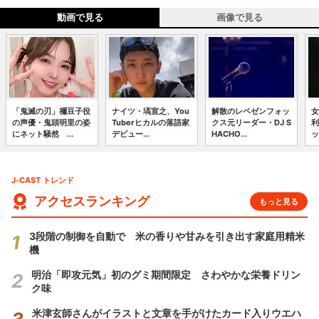
動画で見る
画像で見る
「鬼滅の刃」禰豆子役
ナイツ・塙宣之、You
解散のレペゼンフォッ
女
の声優・鬼頭明里の姿
Tuberヒカルの落語家
クス元リーダー・DJ S
利
にネット騒然 ...
デビュー...
HACHO...
ッ
J-CAST トレンド
アクセスランキング
もっと見る
3段階の制御を自動で 米の香りや甘みを引き出す家庭用精米
機
明治「即攻元気」初のグミ期間限定 さわやかな栄養ドリン
ク味
米津玄師さんがイラストと文章を手がけたカード入りウエハ