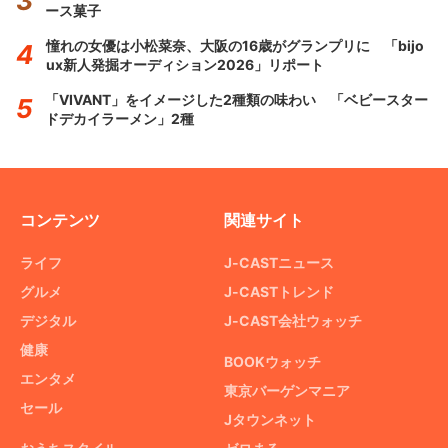
ース菓子
憧れの女優は小松菜奈、大阪の16歳がグランプリに 「bijo
ux新人発掘オーディション2026」リポート
「VIVANT」をイメージした2種類の味わい 「ベビースター
ドデカイラーメン」2種
コンテンツ
関連サイト
ライフ
J-CASTニュース
グルメ
J-CASTトレンド
デジタル
J-CAST会社ウォッチ
健康
BOOKウォッチ
エンタメ
東京バーゲンマニア
セール
Jタウンネット