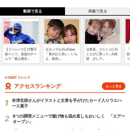
動画で見る
画像で見る
【ドジャース】打撃不
元カップルYouTuber
辻希美、コストコに行
「
振ベッツ、低迷のチー
「夜のひと笑い」いち
くたびに買って...大絶
紗
ムで「最も懸念...
え、新恋...
賛 少しア...
リ
J-CAST トレンド
アクセスランキング
もっと見る
米津玄師さんがイラストと文章を手がけたカード入りウエハ
ース菓子
6つの調理メニューで揚げ物も温め直しもおいしく 「エアー
オーブン」