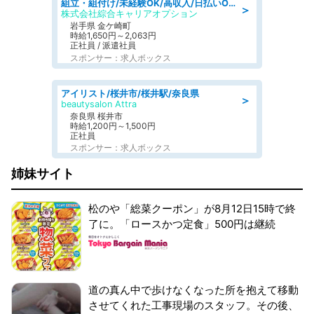
組立・組付け/未経験OK/高収入/日払いOK/交替制/20・30・40代活躍中
＞
株式会社綜合キャリアオプション
岩手県 金ケ崎町
時給1,650円～2,063円
正社員 / 派遣社員
スポンサー：求人ボックス
アイリスト/桜井市/桜井駅/奈良県
＞
beautysalon Attra
奈良県 桜井市
時給1,200円～1,500円
正社員
スポンサー：求人ボックス
姉妹サイト
松のや「総菜クーポン」が8月12日15時で終
了に。「ロースかつ定食」500円は継続
道の真ん中で歩けなくなった所を抱えて移動
させてくれた工事現場のスタッフ。その後、