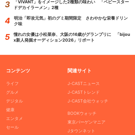
「VIVANT」をイメージした2種類の味わい 「ベビースター
ドデカイラーメン」2種
明治「即攻元気」初のグミ期間限定 さわやかな栄養ドリン
ク味
憧れの女優は小松菜奈、大阪の16歳がグランプリに 「bijou
x新人発掘オーディション2026」リポート
コンテンツ
関連サイト
ライフ
J-CASTニュース
グルメ
J-CASTトレンド
デジタル
J-CAST会社ウォッチ
健康
BOOKウォッチ
エンタメ
東京バーゲンマニア
セール
Jタウンネット