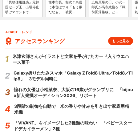
「異物使用疑惑」元韓
熊本市長、相次ぐ余震
広島原爆の日、小沢一
張
国セーブ王、出場停止
に本音ぽつり「もう嫌
郎氏が高市政権を「戦
ォ
明けマウンドで...
だなぁ」 被災...
前回帰路線」と...
気
J-CAST トレンド
アクセスランキング
もっと見る
米津玄師さんがイラストと文章を手がけたカード入りウエハ
ース菓子
Galaxy折りたたみスマホ「Galaxy Z Fold8 Ultra／Fold8／Fl
ip8」 3モデル同時に
憧れの女優は小松菜奈、大阪の16歳がグランプリに 「bijou
x新人発掘オーディション2026」リポート
3段階の制御を自動で 米の香りや甘みを引き出す家庭用精
米機
「VIVANT」をイメージした2種類の味わい 「ベビースター
ドデカイラーメン」2種