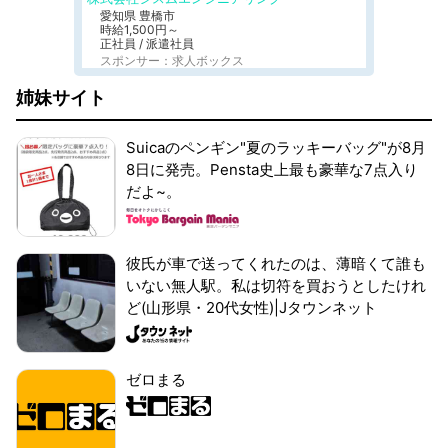
愛知県 豊橋市
時給1,500円～
正社員 / 派遣社員
スポンサー：求人ボックス
姉妹サイト
Suicaのペンギン"夏のラッキーバッグ"が8月
8日に発売。Pensta史上最も豪華な7点入り
だよ~。
彼氏が車で送ってくれたのは、薄暗くて誰も
いない無人駅。私は切符を買おうとしたけれ
ど(山形県・20代女性)|Jタウンネット
ゼロまる