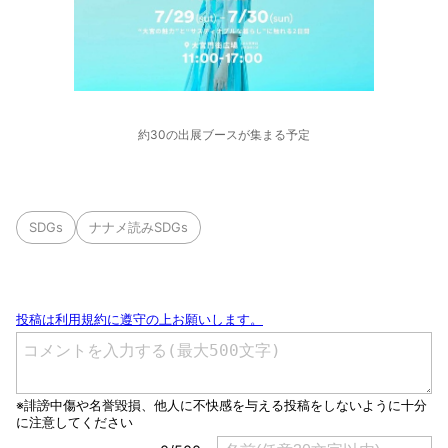
約30の出展ブースが集まる予定
SDGs
ナナメ読みSDGs