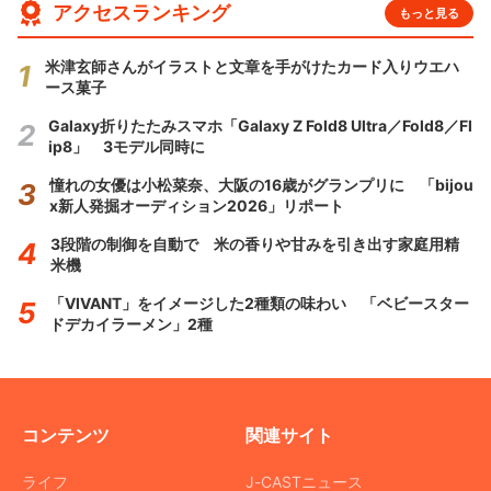
アクセスランキング
もっと見る
米津玄師さんがイラストと文章を手がけたカード入りウエハ
ース菓子
Galaxy折りたたみスマホ「Galaxy Z Fold8 Ultra／Fold8／Fl
ip8」 3モデル同時に
憧れの女優は小松菜奈、大阪の16歳がグランプリに 「bijou
x新人発掘オーディション2026」リポート
3段階の制御を自動で 米の香りや甘みを引き出す家庭用精
米機
「VIVANT」をイメージした2種類の味わい 「ベビースター
ドデカイラーメン」2種
コンテンツ
関連サイト
ライフ
J-CASTニュース