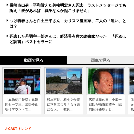
長崎市出身・平和訴えた美輪明宏さん死去 ラストメッセージでも
訴え「愛があれば 戦争なんか起こりません」
つげ義春さんと白土三平さん カリスマ漫画家、二人の「違い」と
は？
死去した丹羽宇一郎さんは、経済界有数の読書家だった 『死ぬほ
ど読書』ベストセラーに
動画で見る
画像で見る
「異物使用疑惑」元韓
熊本市長、相次ぐ余震
広島原爆の日、小沢一
張
国セーブ王、出場停止
に本音ぽつり「もう嫌
郎氏が高市政権を「戦
ォ
明けマウンドで...
だなぁ」 被災...
前回帰路線」と...
気
J-CAST トレンド