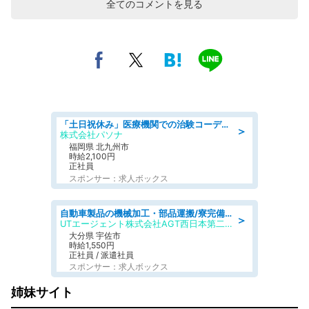
全てのコメントを見る
「土日祝休み」医療機関での治験コーディネーターのお仕事/看護師
＞
株式会社パソナ
福岡県 北九州市
時給2,100円
正社員
スポンサー：求人ボックス
自動車製品の機械加工・部品運搬/寮完備/日払い/工場・製造
＞
UTエージェント株式会社AGT西日本第二CU
大分県 宇佐市
時給1,550円
正社員 / 派遣社員
スポンサー：求人ボックス
姉妹サイト