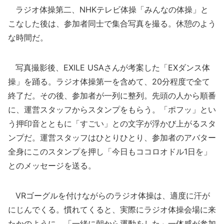
ラジオ体操第二、NHKテレビ体操「みんなの体操」と
こなした後は、参加者同士で集合写真を撮る。休憩のよう
な時間だ。
写真撮影後、EXILE USAさんが考案した「EXダンス体
操」を踊る。ラジオ体操第一を含めて、20分程度で全て
終了だ。その後、参加者が一列に整列。先頭の人から順番
に、運営スタッフからスタンプをもらう。「ポフッ」とい
う押印音とともに「すごい」との文字が浮かび上がるスタ
ンプだ。運営スタッフはひとりひとり、参加者のアバター
全身にこのスタンプを押し「今日もココロオドル1日を」
とのメッセージを送る。
VRゴーグルを付けながらのラジオ体操は、適度に汗が
にじんでくる。慣れてくると、実際にラジオ体操会場に来
たかのように、「一緒に朝から運動をした」一体感が参加