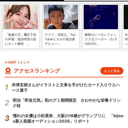
「鬼滅の刃」禰豆子役
ナイツ・塙宣之、You
解散のレペゼンフォッ
女
の声優・鬼頭明里の姿
Tuberヒカルの落語家
クス元リーダー・DJ S
利
にネット騒然 ...
デビュー...
HACHO...
ッ
J-CAST トレンド
アクセスランキング
もっと見る
米津玄師さんがイラストと文章を手がけたカード入りウエハ
ース菓子
明治「即攻元気」初のグミ期間限定 さわやかな栄養ドリン
ク味
憧れの女優は小松菜奈、大阪の16歳がグランプリに 「bijou
x新人発掘オーディション2026」リポート