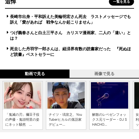
追悼
一覧を見る
長崎市出身・平和訴えた美輪明宏さん死去 ラストメッセージでも
訴え「愛があれば 戦争なんか起こりません」
つげ義春さんと白土三平さん カリスマ漫画家、二人の「違い」と
は？
死去した丹羽宇一郎さんは、経済界有数の読書家だった 『死ぬほ
ど読書』ベストセラーに
動画で見る
画像で見る
「鬼滅の刃」禰豆子役
ナイツ・塙宣之、You
解散のレペゼンフォッ
女
の声優・鬼頭明里の姿
Tuberヒカルの落語家
クス元リーダー・DJ S
利
にネット騒然 ...
デビュー...
HACHO...
ッ