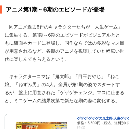
アニメ第1期～6期のエピソードが登場
同アニメ過去6作のキャラクターたちが「人生ゲーム」
に集結する。第1期～6期のエピソードがビジュアルとと
もに盤面やカードに登場し、同作ならではの多彩なマス目
が用意されるなど、各期のアニメを視聴していた幅広い世
代に楽しんでもらえるという。
キャラクターコマは「鬼太郎」「目玉おやじ」「ねこ
娘」「ねずみ男」の4人。全員が第1期の姿でスタートす
るが、盤上に用意された「ゲゲゲチェンジ」マスに止まる
と、ミニゲームの結果次第で新たな期の姿に変化する。
ゲゲゲ ゲゲゲの鬼太郎 人生ゲゲ
価格：5,500円（税込、送料別)
(
時点)