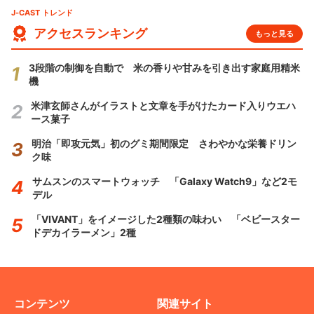
J-CAST トレンド
アクセスランキング
もっと見る
3段階の制御を自動で 米の香りや甘みを引き出す家庭用精米
機
米津玄師さんがイラストと文章を手がけたカード入りウエハ
ース菓子
明治「即攻元気」初のグミ期間限定 さわやかな栄養ドリン
ク味
サムスンのスマートウォッチ 「Galaxy Watch9」など2モ
デル
「VIVANT」をイメージした2種類の味わい 「ベビースター
ドデカイラーメン」2種
コンテンツ
関連サイト