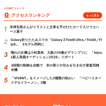
J-CAST トレンド
アクセスランキング
もっと見る
米津玄師さんがイラストと文章を手がけたカード入りウエハ
ース菓子
Galaxy折りたたみスマホ「Galaxy Z Fold8 Ultra／Fold8／Fl
ip8」 3モデル同時に
憧れの女優は小松菜奈、大阪の16歳がグランプリに 「bijou
x新人発掘オーディション2026」リポート
3段階の制御を自動で 米の香りや甘みを引き出す家庭用精
米機
「VIVANT」をイメージした2種類の味わい 「ベビースター
ドデカイラーメン」2種