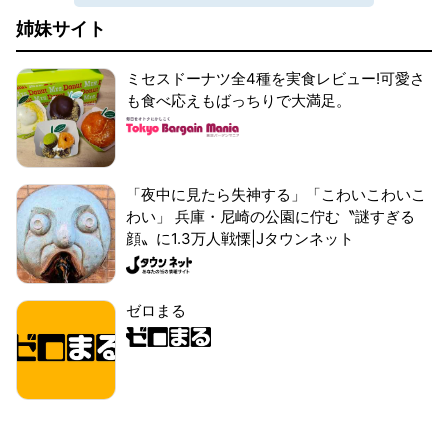
姉妹サイト
ミセスドーナツ全4種を実食レビュー!可愛さ
も食べ応えもばっちりで大満足。
「夜中に見たら失神する」「こわいこわいこ
わい」 兵庫・尼崎の公園に佇む〝謎すぎる
顔〟に1.3万人戦慄|Jタウンネット
ゼロまる