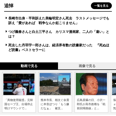
追悼
一覧を見る
長崎市出身・平和訴えた美輪明宏さん死去 ラストメッセージでも
訴え「愛があれば 戦争なんか起こりません」
つげ義春さんと白土三平さん カリスマ漫画家、二人の「違い」と
は？
死去した丹羽宇一郎さんは、経済界有数の読書家だった 『死ぬほ
ど読書』ベストセラーに
動画で見る
画像で見る
「異物使用疑惑」元韓
熊本市長、相次ぐ余震
広島原爆の日、小沢一
張
国セーブ王、出場停止
に本音ぽつり「もう嫌
郎氏が高市政権を「戦
ォ
明けマウンドで...
だなぁ」 被災...
前回帰路線」と...
気