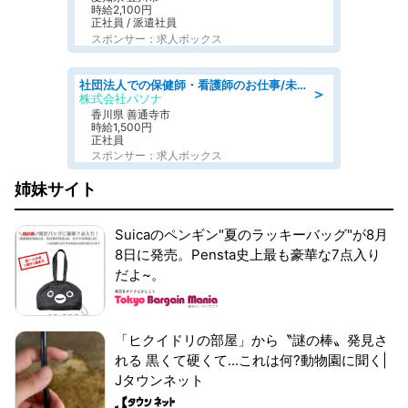
時給2,100円
正社員 / 派遣社員
スポンサー：求人ボックス
社団法人での保健師・看護師のお仕事/未経験OK/要資格:普通免許、保健師、正看護師
＞
株式会社パソナ
香川県 善通寺市
時給1,500円
正社員
スポンサー：求人ボックス
姉妹サイト
Suicaのペンギン"夏のラッキーバッグ"が8月
8日に発売。Pensta史上最も豪華な7点入り
だよ~。
「ヒクイドリの部屋」から〝謎の棒〟発見さ
れる 黒くて硬くて...これは何?動物園に聞く|
Jタウンネット