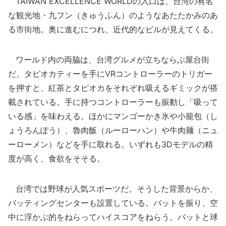
TAIWAN EXCELLENCE WORLDの入口は、台湾の有名
な観光地・九フン（きゅうふん）のようなあたたかみのあ
る市街地。奥に進むにつれ、近代的なビルが見えてくる。
ワールド内の両脇は、台湾グルメが立ちならぶ屋台街
だ。タピオカティーを手にVRコントローラーのトリガー
を押すと、紅茶とタピオカをそれぞれ吸えるギミックが搭
載されている。手に持つコントローラーも振動し「吸って
いる感」を味わえる。ほかにマンゴーかき氷や小籠包（し
ょうろんぽう）、魯肉飯（ルーローハン）や牛肉麺（ニュ
ーローメン）などを手に取れる。いずれも3Dモデルの精
度が高く、食欲をそそる。
台湾では野球が人気スポーツだ。そうした背景からか、
バッティングセンターも設置している。バットを振り、空
中に浮かぶ的をねらってハイスコアをねらう。バットと球