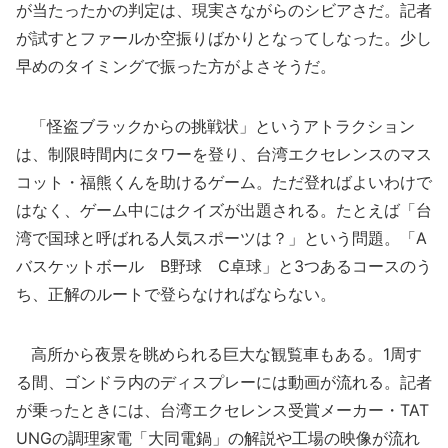
が当たったかの判定は、現実さながらのシビアさだ。記者
が試すとファールか空振りばかりとなってしなった。少し
早めのタイミングで振った方がよさそうだ。
「怪盗ブラックからの挑戦状」というアトラクション
は、制限時間内にタワーを登り、台湾エクセレンスのマス
コット・福熊くんを助けるゲーム。ただ登ればよいわけで
はなく、ゲーム中にはクイズが出題される。たとえば「台
湾で国球と呼ばれる人気スポーツは？」という問題。「A
バスケットボール B野球 C卓球」と3つあるコースのう
ち、正解のルートで登らなければならない。
高所から夜景を眺められる巨大な観覧車もある。1周す
る間、ゴンドラ内のディスプレーには動画が流れる。記者
が乗ったときには、台湾エクセレンス受賞メーカー・TAT
UNGの調理家電「大同電鍋」の解説や工場の映像が流れ