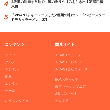
3段階の制御を自動で 米の香りや甘みを引き出す家庭用精
米機
「VIVANT」をイメージした2種類の味わい 「ベビースター
ドデカイラーメン」2種
コンテンツ
関連サイト
ライフ
J-CASTニュース
グルメ
J-CASTトレンド
デジタル
J-CAST会社ウォッチ
健康
BOOKウォッチ
エンタメ
東京バーゲンマニア
セール
Jタウンネット
おうちスタイル
ゼロまる