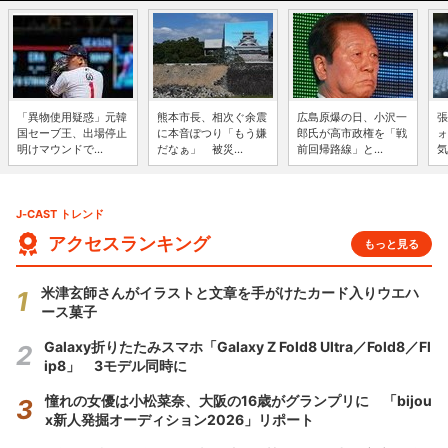
「異物使用疑惑」元韓
熊本市長、相次ぐ余震
広島原爆の日、小沢一
張
国セーブ王、出場停止
に本音ぽつり「もう嫌
郎氏が高市政権を「戦
ォ
明けマウンドで...
だなぁ」 被災...
前回帰路線」と...
気
J-CAST トレンド
アクセスランキング
もっと見る
米津玄師さんがイラストと文章を手がけたカード入りウエハ
ース菓子
Galaxy折りたたみスマホ「Galaxy Z Fold8 Ultra／Fold8／Fl
ip8」 3モデル同時に
憧れの女優は小松菜奈、大阪の16歳がグランプリに 「bijou
x新人発掘オーディション2026」リポート