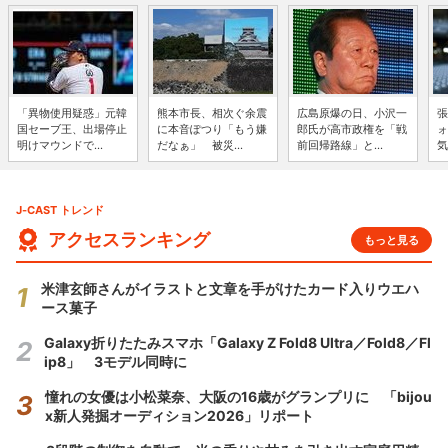
「異物使用疑惑」元韓
熊本市長、相次ぐ余震
広島原爆の日、小沢一
張
国セーブ王、出場停止
に本音ぽつり「もう嫌
郎氏が高市政権を「戦
ォ
明けマウンドで...
だなぁ」 被災...
前回帰路線」と...
気
J-CAST トレンド
アクセスランキング
もっと見る
米津玄師さんがイラストと文章を手がけたカード入りウエハ
ース菓子
Galaxy折りたたみスマホ「Galaxy Z Fold8 Ultra／Fold8／Fl
ip8」 3モデル同時に
憧れの女優は小松菜奈、大阪の16歳がグランプリに 「bijou
x新人発掘オーディション2026」リポート