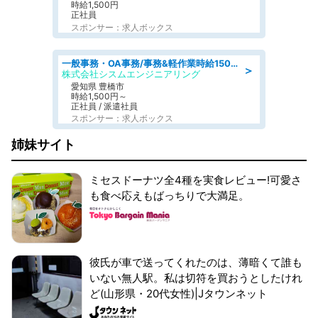
時給1,500円
正社員
スポンサー：求人ボックス
一般事務・OA事務/事務&軽作業時給1500円土日祝休み各種社保完備
＞
株式会社シスムエンジニアリング
愛知県 豊橋市
時給1,500円～
正社員 / 派遣社員
スポンサー：求人ボックス
姉妹サイト
ミセスドーナツ全4種を実食レビュー!可愛さ
も食べ応えもばっちりで大満足。
彼氏が車で送ってくれたのは、薄暗くて誰も
いない無人駅。私は切符を買おうとしたけれ
ど(山形県・20代女性)|Jタウンネット