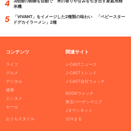
3段階の制御を自動で 米の香りや甘みを引き出す家庭用精
米機
「VIVANT」をイメージした2種類の味わい 「ベビースター
ドデカイラーメン」2種
コンテンツ
関連サイト
ライフ
J-CASTニュース
グルメ
J-CASTトレンド
デジタル
J-CAST会社ウォッチ
健康
BOOKウォッチ
エンタメ
東京バーゲンマニア
セール
Jタウンネット
おうちスタイル
ゼロまる