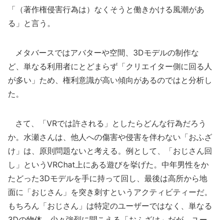
「（著作権侵害行為は）なくそうと働きかける風潮があ
る」と言う。
メタバースではアバターや空間、3Dモデルの制作な
ど、単なる利用者にとどまらず「クリエイター側に回る人
が多い」ため、権利意識が高い傾向があるのではと分析し
た。
さて、「VRでは許される」としたらどんな行為だろう
か。水瀬さんは、他人への傷害や侵害を伴わない「おふざ
け」は、原則問題ないと考える。例として、「おじさん回
し」というVRChat上にある遊びを挙げた。中年男性をか
たどった3Dモデルを手に持って回し、最後は高所から地
面に「おじさん」を突き刺すというアクティビティーだ。
もちろん「おじさん」は特定のユーザーではなく、単なる
3Dの物体。少々強烈に聞こえる「おふざけ」だが、ユー