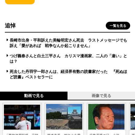
追悼
一覧を見る
長崎市出身・平和訴えた美輪明宏さん死去 ラストメッセージでも
訴え「愛があれば 戦争なんか起こりません」
つげ義春さんと白土三平さん カリスマ漫画家、二人の「違い」と
は？
死去した丹羽宇一郎さんは、経済界有数の読書家だった 『死ぬほ
ど読書』ベストセラーに
動画で見る
画像で見る