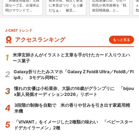
「異物使用疑惑」元韓
熊本市長、相次ぐ余震
広島原爆の日、小沢一
張
国セーブ王、出場停止
に本音ぽつり「もう嫌
郎氏が高市政権を「戦
ォ
明けマウンドで...
だなぁ」 被災...
前回帰路線」と...
気
J-CAST トレンド
アクセスランキング
もっと見る
米津玄師さんがイラストと文章を手がけたカード入りウエハ
ース菓子
Galaxy折りたたみスマホ「Galaxy Z Fold8 Ultra／Fold8／Fl
ip8」 3モデル同時に
憧れの女優は小松菜奈、大阪の16歳がグランプリに 「bijou
x新人発掘オーディション2026」リポート
3段階の制御を自動で 米の香りや甘みを引き出す家庭用精
米機
「VIVANT」をイメージした2種類の味わい 「ベビースター
ドデカイラーメン」2種