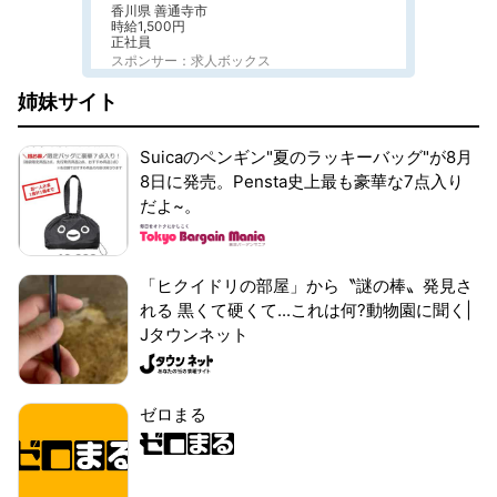
香川県 善通寺市
時給1,500円
正社員
スポンサー：求人ボックス
姉妹サイト
Suicaのペンギン"夏のラッキーバッグ"が8月
8日に発売。Pensta史上最も豪華な7点入り
だよ~。
「ヒクイドリの部屋」から〝謎の棒〟発見さ
れる 黒くて硬くて...これは何?動物園に聞く|
Jタウンネット
ゼロまる