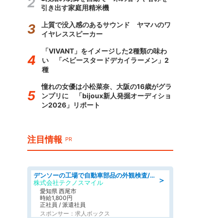
引き出す家庭用精米機
上質で没入感のあるサウンド ヤマハのワ
イヤレススピーカー
「VIVANT」をイメージした2種類の味わ
い 「ベビースタードデカイラーメン」2
種
憧れの女優は小松菜奈、大阪の16歳がグラ
ンプリに 「bijoux新人発掘オーディショ
ン2026」リポート
注目情報
PR
デンソーの工場で自動車部品の外観検査/denso aichi
＞
株式会社テクノスマイル
愛知県 西尾市
時給1,800円
正社員 / 派遣社員
スポンサー：求人ボックス