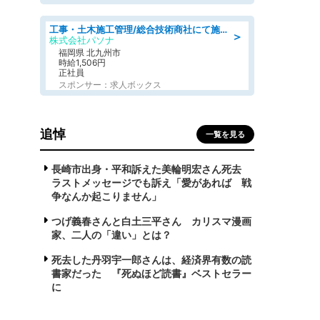
工事・土木施工管理/総合技術商社にて施工管理のお仕事/即日勤務可/車通勤可/工事・土木施工管理/生産・品質管理
＞
株式会社パソナ
福岡県 北九州市
時給1,506円
正社員
スポンサー：求人ボックス
追悼
一覧を見る
長崎市出身・平和訴えた美輪明宏さん死去
ラストメッセージでも訴え「愛があれば 戦
争なんか起こりません」
つげ義春さんと白土三平さん カリスマ漫画
家、二人の「違い」とは？
死去した丹羽宇一郎さんは、経済界有数の読
書家だった 『死ぬほど読書』ベストセラー
に