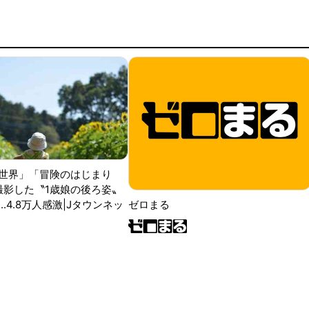
世界」「冒険のはじまり
が撮影した〝1歳娘の後ろ姿〟
ゼロまる
..4.8万人感激|Jタウンネッ