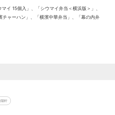
マイ 15個入」、「シウマイ弁当＜横浜版＞」、
濱チャーハン」、「横濱中華弁当」、「幕の内弁
崎陽軒