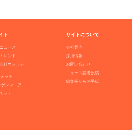
イト
サイトについて
Tニュース
会社案内
Tトレンド
採用情報
ST会社ウォッチ
お問い合わせ
ニュース読者投稿
ウォッチ
編集長からの手紙
ーゲンマニア
ネット
る