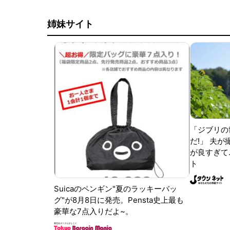
姉妹サイト
「ジブリの
だ!」 夫
が良すぎて.
ト
Suicaのペンギン"夏のラッキーバッ
グ"が8月8日に発売。Pensta史上最も
豪華な7点入りだよ~。