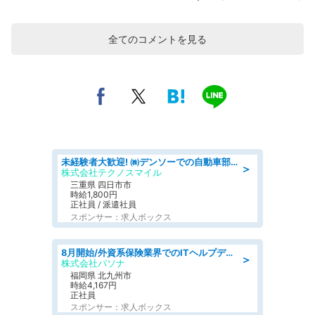
全てのコメントを見る
未経験者大歓迎! ㈱デンソーでの自動車部品の組立作業 denso aichi
＞
株式会社テクノスマイル
三重県 四日市市
時給1,800円
正社員 / 派遣社員
スポンサー：求人ボックス
8月開始/外資系保険業界でのITヘルプデスク業務/駅近/即日勤務可/ヘルプデスク
＞
株式会社パソナ
福岡県 北九州市
時給4,167円
正社員
スポンサー：求人ボックス