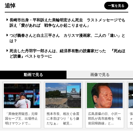
追悼
一覧を見る
長崎市出身・平和訴えた美輪明宏さん死去 ラストメッセージでも
訴え「愛があれば 戦争なんか起こりません」
つげ義春さんと白土三平さん カリスマ漫画家、二人の「違い」と
は？
死去した丹羽宇一郎さんは、経済界有数の読書家だった 『死ぬほ
ど読書』ベストセラーに
動画で見る
画像で見る
「異物使用疑惑」元韓
熊本市長、相次ぐ余震
広島原爆の日、小沢一
張
国セーブ王、出場停止
に本音ぽつり「もう嫌
郎氏が高市政権を「戦
ォ
明けマウンドで...
だなぁ」 被災...
前回帰路線」と...
気