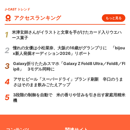
J-CAST トレンド
アクセスランキング
もっと見る
米津玄師さんがイラストと文章を手がけたカード入りウエハ
ース菓子
憧れの女優は小松菜奈、大阪の16歳がグランプリに 「bijou
x新人発掘オーディション2026」リポート
Galaxy折りたたみスマホ「Galaxy Z Fold8 Ultra／Fold8／Fl
ip8」 3モデル同時に
アサヒビール「スーパードライ」ブランド刷新 辛口のうま
さはそのまま飲みごたえアップ
3段階の制御を自動で 米の香りや甘みを引き出す家庭用精米
機
コンテンツ
関連サイト