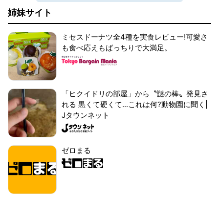
姉妹サイト
ミセスドーナツ全4種を実食レビュー!可愛さ
も食べ応えもばっちりで大満足。
「ヒクイドリの部屋」から〝謎の棒〟発見さ
れる 黒くて硬くて...これは何?動物園に聞く|
Jタウンネット
ゼロまる