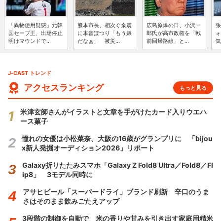
「異物使用疑惑」元韓
熊本市長、相次ぐ余震
広島原爆の日、小沢一
張
国セーブ王、出場停止
に本音ぽつり「もう嫌
郎氏が高市政権を「戦
ォ
明けマウンドで...
だなぁ」 被災...
前回帰路線」と...
気
J-CAST トレンド
アクセスランキング
もっと見る
米津玄師さんがイラストと文章を手がけたカード入りウエハ
ース菓子
憧れの女優は小松菜奈、大阪の16歳がグランプリに 「bijou
x新人発掘オーディション2026」リポート
Galaxy折りたたみスマホ「Galaxy Z Fold8 Ultra／Fold8／Fl
ip8」 3モデル同時に
アサヒビール「スーパードライ」ブランド刷新 辛口のうま
さはそのまま飲みごたえアップ
3段階の制御を自動で 米の香りや甘みを引き出す家庭用精米