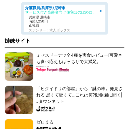
介護職員/兵庫県/尼崎市
＞
サービス付き高齢者向け住宅ほのぼの西難波弐番館
兵庫県 尼崎市
時給1,250円
正社員
スポンサー：求人ボックス
姉妹サイト
ミセスドーナツ全4種を実食レビュー!可愛さ
も食べ応えもばっちりで大満足。
「ヒクイドリの部屋」から〝謎の棒〟発見さ
れる 黒くて硬くて...これは何?動物園に聞く|
Jタウンネット
ゼロまる