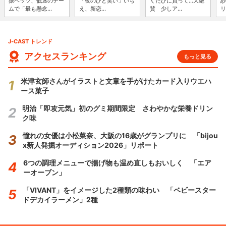
振ベッツ、低迷のチー
「夜のひと笑い」いち
くたびに買って...大絶
紗
ムで「最も懸念...
え、新恋...
賛 少しア...
リ
J-CAST トレンド
アクセスランキング
もっと見る
米津玄師さんがイラストと文章を手がけたカード入りウエハ
ース菓子
明治「即攻元気」初のグミ期間限定 さわやかな栄養ドリン
ク味
憧れの女優は小松菜奈、大阪の16歳がグランプリに 「bijou
x新人発掘オーディション2026」リポート
6つの調理メニューで揚げ物も温め直しもおいしく 「エア
ーオーブン」
「VIVANT」をイメージした2種類の味わい 「ベビースター
ドデカイラーメン」2種