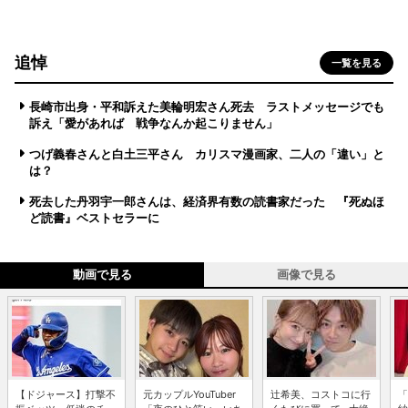
追悼
一覧を見る
長崎市出身・平和訴えた美輪明宏さん死去 ラストメッセージでも
訴え「愛があれば 戦争なんか起こりません」
つげ義春さんと白土三平さん カリスマ漫画家、二人の「違い」と
は？
死去した丹羽宇一郎さんは、経済界有数の読書家だった 『死ぬほ
ど読書』ベストセラーに
動画で見る
画像で見る
【ドジャース】打撃不
元カップルYouTuber
辻希美、コストコに行
「