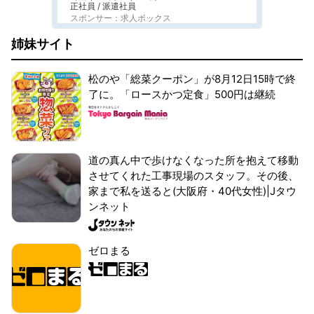
正社員 / 派遣社員
スポンサー：求人ボックス
姉妹サイト
松のや「総菜クーポン」が8月12日15時で終
了に。「ロースかつ定食」500円は継続
道の真ん中で歩けなくなった所を抱えて移動
させてくれた工事現場のスタッフ。その後、
家まで私を送ると(大阪府・40代女性)|Jタウ
ンネット
ゼロまる