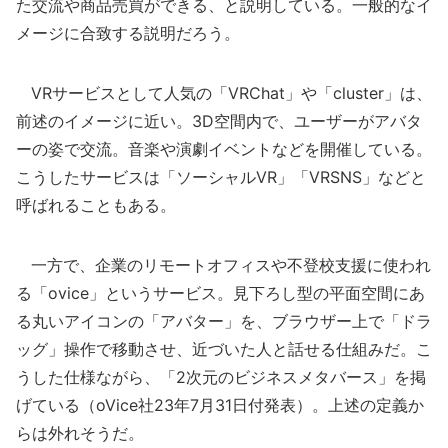
た交流や商品売買ができる、と説明している。一般的なイ
メージに合致する説明だろう。
VRサービスとして人気の「VRChat」や「cluster」は、
前述のイメージに近い。3D空間内で、ユーザーがアバタ
ーの姿で交流。音楽や演劇イベントなどを開催している。
こうしたサービスは「ソーシャルVR」「VRSNS」などと
呼ばれることもある。
一方で、企業のリモートオフィスや不登校支援に使われ
る「ovice」というサービス。見下ろし型の平面空間にあ
る丸いアイコンの「アバター」を、ブラウザー上で「ドラ
ッグ」操作で移動させ、近づいた人と話せる仕組みだ。こ
うした仕様ながら、「2次元のビジネスメタバース」を掲
げている（oVice社23年7月31日付発表）。上述の定義か
らは外れそうだ。