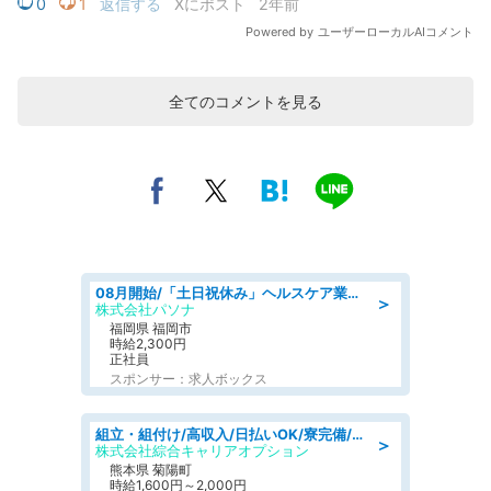
全てのコメントを見る
08月開始/「土日祝休み」ヘルスケア業界の産業保健師/高時給/未経験OK/要資格:保健師、正看護師
＞
株式会社パソナ
福岡県 福岡市
時給2,300円
正社員
スポンサー：求人ボックス
組立・組付け/高収入/日払いOK/寮完備/交替制/20・30・40代活躍中
＞
株式会社綜合キャリアオプション
熊本県 菊陽町
時給1,600円～2,000円