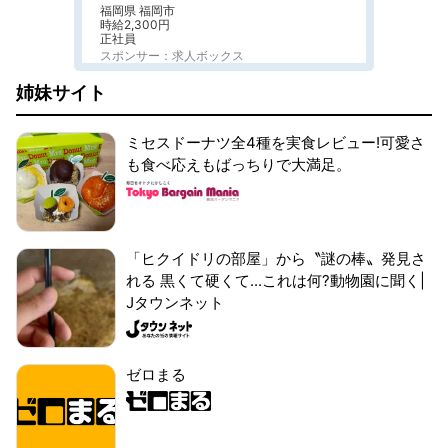
福岡県 福岡市
時給2,300円
正社員
スポンサー：求人ボックス
姉妹サイト
ミセスドーナツ全4種を実食レビュー!可愛さ
も食べ応えもばっちりで大満足。
「ヒクイドリの部屋」から〝謎の棒〟発見さ
れる 黒くて硬くて...これは何?動物園に聞く|
Jタウンネット
ゼロまる