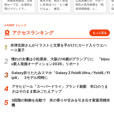
「異物使用疑惑」元韓
熊本市長、相次ぐ余震
広島原爆の日、小沢一
張
国セーブ王、出場停止
に本音ぽつり「もう嫌
郎氏が高市政権を「戦
ォ
明けマウンドで...
だなぁ」 被災...
前回帰路線」と...
気
J-CAST トレンド
アクセスランキング
もっと見る
米津玄師さんがイラストと文章を手がけたカード入りウエハ
ース菓子
憧れの女優は小松菜奈、大阪の16歳がグランプリに 「bijou
x新人発掘オーディション2026」リポート
Galaxy折りたたみスマホ「Galaxy Z Fold8 Ultra／Fold8／Fl
ip8」 3モデル同時に
アサヒビール「スーパードライ」ブランド刷新 辛口のうま
さはそのまま飲みごたえアップ
3段階の制御を自動で 米の香りや甘みを引き出す家庭用精米
機