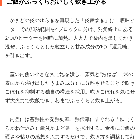
ご飯がふっくらおいしく炊き上がる
かまどの炎のゆらぎを再現した「炎舞炊き」は、底IHヒ
ーターでの加熱範囲を4ブロックに分け、対角線上にある
2つのヒーターを同時に加熱。大火力で釜内を激しくかき
混ぜ、ふっくらとした粒立ちと甘み成分の1つ「還元糖」
を引き出す。
蓋の内側の小さな穴で泡を潰し、蒸気と"おねば"（米の
表面から溶け出したうまみ成分）に分離させることで吹き
こぼれを抑制する独自の構造を採用。吹きこぼれを気にせ
ず大火力で炊飯でき、芯までふっくらと炊き上がる。
内釜には蓄熱性や発熱効率、熱伝導にすぐれる「鉄（く
ろがね仕込み）豪炎かまど釜」を採用する。食後にご飯の
硬さや粘りの感想を入力するだけで、炊き方を調整して好