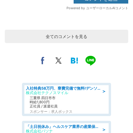
全てのコメントを見る
入社特典58万円、寮費完備で無料!デンソーで働こう!自動車工場で小型部品の検査業務 denso aichi
＞
株式会社テクノスマイル
三重県 四日市市
時給1,800円
正社員 / 派遣社員
スポンサー：求人ボックス
「土日祝休み」ヘルスケア業界の産業保健師/高時給/未経験OK/要資格:保健師、正看護師
＞
株式会社パソナ