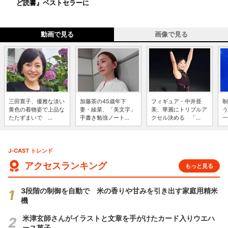
ど読書』ベストセラーに
動画で見る
画像で見る
三田寛子、優雅な淡い
加藤茶の45歳年下
フィギュア・中井亜
制
黄色の着物姿で上品な
妻・綾菜、「美文字」
美、華麗にトリプルア
う
たたずまいで ...
手書き勉強ノート...
クセル決める 「...
一
J-CAST トレンド
アクセスランキング
もっと見る
3段階の制御を自動で 米の香りや甘みを引き出す家庭用精米
機
米津玄師さんがイラストと文章を手がけたカード入りウエハ
ース菓子