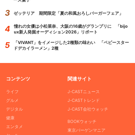
ゼッテリア 期間限定「夏の和風おろしバーガーフェア」
憧れの女優は小松菜奈、大阪の16歳がグランプリに 「bijo
ux新人発掘オーディション2026」リポート
「VIVANT」をイメージした2種類の味わい 「ベビースター
ドデカイラーメン」2種
コンテンツ
関連サイト
ライフ
J-CASTニュース
グルメ
J-CASTトレンド
デジタル
J-CAST会社ウォッチ
健康
BOOKウォッチ
エンタメ
東京バーゲンマニア