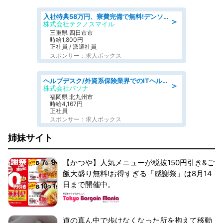
入社特典58万円、寮費完備で無料!デンソーで働こう!自動車工場で小型部品の検査業務 denso aichi
＞
株式会社テクノスマイル
三重県 四日市市
時給1,800円
正社員 / 派遣社員
スポンサー：求人ボックス
ヘルプデスク/外資系保険業界でのITヘルプデスク業務/駅近/即日勤務可/ヘルプデスク
＞
株式会社パソナ
福岡県 北九州市
時給4,167円
正社員
スポンサー：求人ボックス
姉妹サイト
【かつや】人気メニューが税抜150円引き&ご
飯大盛り無料!お得すぎる「感謝祭」は8月14
日まで開催中。
道の真ん中で歩けなくなった所を抱えて移動