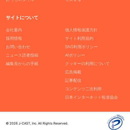
サイトについて
会社案内
個人情報保護方針
採用情報
サイト利用規約
お問い合わせ
SNS利用ポリシー
ニュース読者投稿
AIポリシー
編集長からの手紙
クッキーの利用について
広告掲載
記事配信
コンテンツ二次利用
日本インターネット報道協会
© 2026 J-CAST, Inc. All Rights Reserved.