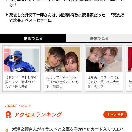
は？
死去した丹羽宇一郎さんは、経済界有数の読書家だった 『死ぬほ
ど読書』ベストセラーに
動画で見る
画像で見る
【ドジャース】打撃不
元カップルYouTuber
辻希美、コストコに行
「
振ベッツ、低迷のチー
「夜のひと笑い」いち
くたびに買って...大絶
紗
ムで「最も懸念...
え、新恋...
賛 少しア...
リ
J-CAST トレンド
アクセスランキング
もっと見る
米津玄師さんがイラストと文章を手がけたカード入りウエハ