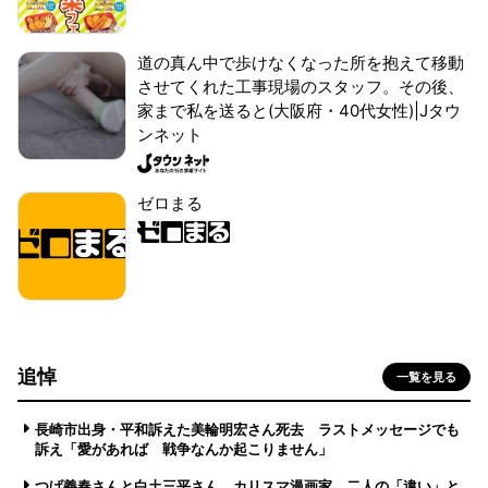
道の真ん中で歩けなくなった所を抱えて移動
させてくれた工事現場のスタッフ。その後、
家まで私を送ると(大阪府・40代女性)|Jタウ
ンネット
ゼロまる
追悼
一覧を見る
長崎市出身・平和訴えた美輪明宏さん死去 ラストメッセージでも
訴え「愛があれば 戦争なんか起こりません」
つげ義春さんと白土三平さん カリスマ漫画家、二人の「違い」と