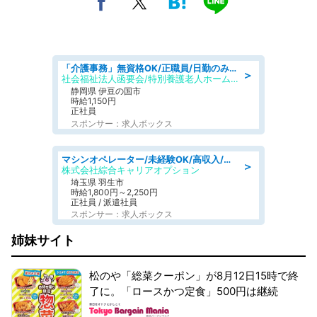
「介護事務」無資格OK/正職員/日勤のみ/特別養護老人ホーム
＞
社会福祉法人函要会/特別養護老人ホーム 韮山・ぶなの森
静岡県 伊豆の国市
時給1,150円
正社員
スポンサー：求人ボックス
マシンオペレーター/未経験OK/高収入/日払いOK/交替制/20・30・40代活躍中
＞
株式会社綜合キャリアオプション
埼玉県 羽生市
時給1,800円～2,250円
正社員 / 派遣社員
スポンサー：求人ボックス
姉妹サイト
松のや「総菜クーポン」が8月12日15時で終
了に。「ロースかつ定食」500円は継続