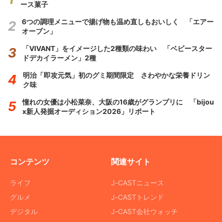
ース菓子
6つの調理メニューで揚げ物も温め直しもおいしく 「エアー
オーブン」
「VIVANT」をイメージした2種類の味わい 「ベビースター
ドデカイラーメン」2種
明治「即攻元気」初のグミ期間限定 さわやかな栄養ドリン
ク味
憧れの女優は小松菜奈、大阪の16歳がグランプリに 「bijou
x新人発掘オーディション2026」リポート
コンテンツ
関連サイト
ライフ
J-CASTニュース
グルメ
J-CASTトレンド
デジタル
J-CAST会社ウォッチ