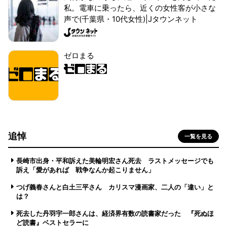
私。電車に乗ったら、近くの女性客が小さな
声で(千葉県・10代女性)|Jタウンネット
ゼロまる
追悼
一覧を見る
長崎市出身・平和訴えた美輪明宏さん死去 ラストメッセージでも
訴え「愛があれば 戦争なんか起こりません」
つげ義春さんと白土三平さん カリスマ漫画家、二人の「違い」と
は？
死去した丹羽宇一郎さんは、経済界有数の読書家だった 『死ぬほ
ど読書』ベストセラーに