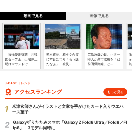
動画で見る
画像で見る
「異物使用疑惑」元韓
熊本市長、相次ぐ余震
広島原爆の日、小沢一
張
国セーブ王、出場停止
に本音ぽつり「もう嫌
郎氏が高市政権を「戦
ォ
明けマウンドで...
だなぁ」 被災...
前回帰路線」と...
気
J-CAST トレンド
アクセスランキング
もっと見る
米津玄師さんがイラストと文章を手がけたカード入りウエハ
ース菓子
Galaxy折りたたみスマホ「Galaxy Z Fold8 Ultra／Fold8／Fl
ip8」 3モデル同時に