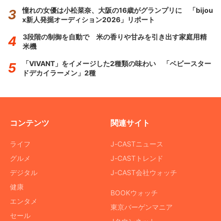
憧れの女優は小松菜奈、大阪の16歳がグランプリに 「bijou
x新人発掘オーディション2026」リポート
3段階の制御を自動で 米の香りや甘みを引き出す家庭用精
米機
「VIVANT」をイメージした2種類の味わい 「ベビースター
ドデカイラーメン」2種
コンテンツ
関連サイト
ライフ
J-CASTニュース
グルメ
J-CASTトレンド
デジタル
J-CAST会社ウォッチ
健康
BOOKウォッチ
エンタメ
東京バーゲンマニア
セール