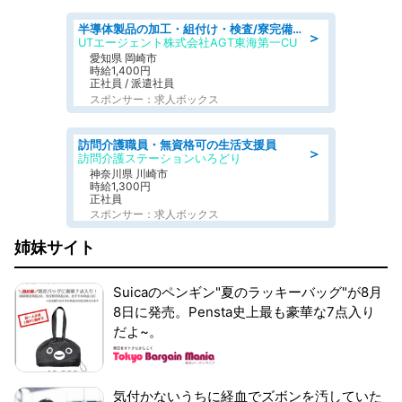
半導体製品の加工・組付け・検査/寮完備/日勤/日払い/工場・製造
＞
UTエージェント株式会社AGT東海第一CU
愛知県 岡崎市
時給1,400円
正社員 / 派遣社員
スポンサー：求人ボックス
訪問介護職員・無資格可の生活支援員
＞
訪問介護ステーションいろどり
神奈川県 川崎市
時給1,300円
正社員
スポンサー：求人ボックス
姉妹サイト
Suicaのペンギン"夏のラッキーバッグ"が8月
8日に発売。Pensta史上最も豪華な7点入り
だよ~。
気付かないうちに経血でズボンを汚していた