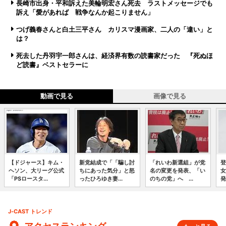
長崎市出身・平和訴えた美輪明宏さん死去 ラストメッセージでも
訴え「愛があれば 戦争なんか起こりません」
つげ義春さんと白土三平さん カリスマ漫画家、二人の「違い」と
は？
死去した丹羽宇一郎さんは、経済界有数の読書家だった 『死ぬほ
ど読書』ベストセラーに
動画で見る
画像で見る
【ドジャース】キム・
新党結成で「「騙し討
「れいわ新選組」が党
登
ヘソン、大リーグ公式
ちにあった気分」と怒
名の変更を発表、「い
女
「PSロースタ...
ったひろゆき妻...
のちの党」へ ...
発
J-CAST トレンド