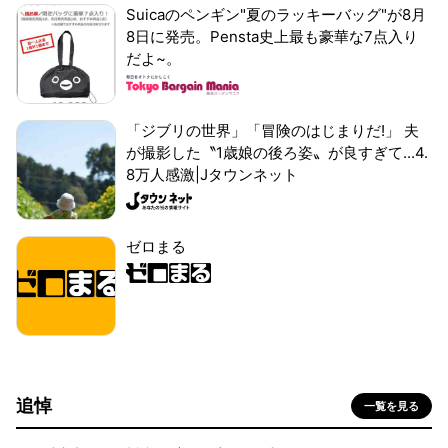
Suicaのペンギン"夏のラッキーバッグ"が8月
8日に発売。Pensta史上最も豪華な7点入り
だよ~。
「ジブリの世界」「冒険のはじまりだ!」 夫
が撮影した〝1歳娘の後ろ姿〟が良すぎて...4.
8万人感激|Jタウンネット
ゼロまる
追悼
一覧を見る