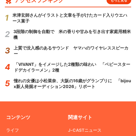
アクセスランキング
もっと見る
米津玄師さんがイラストと文章を手がけたカード入りウエハ
ース菓子
3段階の制御を自動で 米の香りや甘みを引き出す家庭用精米
機
上質で没入感のあるサウンド ヤマハのワイヤレススピーカ
ー
「VIVANT」をイメージした2種類の味わい 「ベビースター
ドデカイラーメン」2種
憧れの女優は小松菜奈、大阪の16歳がグランプリに 「bijou
x新人発掘オーディション2026」リポート
コンテンツ
関連サイト
ライフ
J-CASTニュース