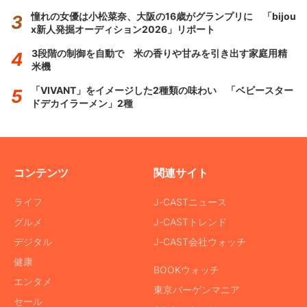
憧れの女優は小松菜奈、大阪の16歳がグランプリに 「bijou
x新人発掘オーディション2026」リポート
3段階の制御を自動で 米の香りや甘みを引き出す家庭用精
米機
「VIVANT」をイメージした2種類の味わい 「ベビースター
ドデカイラーメン」2種
コンテンツ
関連サイト
ライフ
J-CASTニュース
グルメ
J-CASTトレンド
デジタル
J-CAST会社ウォッチ
健康
BOOKウォッチ
エンタメ
東京バーゲンマニア
セール