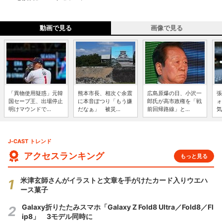
動画で見る
画像で見る
「異物使用疑惑」元韓
熊本市長、相次ぐ余震
広島原爆の日、小沢一
張
国セーブ王、出場停止
に本音ぽつり「もう嫌
郎氏が高市政権を「戦
ォ
明けマウンドで...
だなぁ」 被災...
前回帰路線」と...
気
J-CAST トレンド
アクセスランキング
もっと見る
米津玄師さんがイラストと文章を手がけたカード入りウエハ
ース菓子
Galaxy折りたたみスマホ「Galaxy Z Fold8 Ultra／Fold8／Fl
ip8」 3モデル同時に