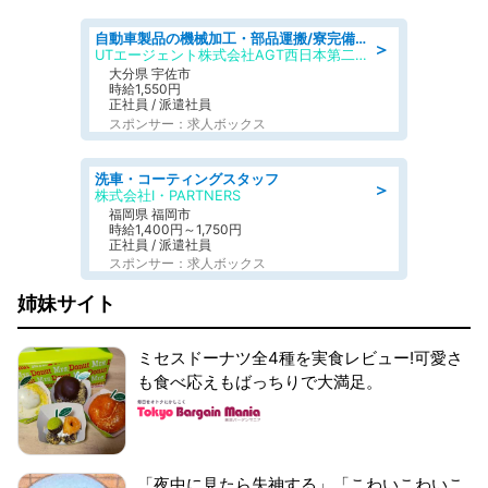
自動車製品の機械加工・部品運搬/寮完備/日払い/工場・製造
＞
UTエージェント株式会社AGT西日本第二CU
大分県 宇佐市
時給1,550円
正社員 / 派遣社員
スポンサー：求人ボックス
洗車・コーティングスタッフ
＞
株式会社I・PARTNERS
福岡県 福岡市
時給1,400円～1,750円
正社員 / 派遣社員
スポンサー：求人ボックス
姉妹サイト
ミセスドーナツ全4種を実食レビュー!可愛さ
も食べ応えもばっちりで大満足。
「夜中に見たら失神する」「こわいこわいこ