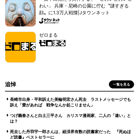
わい」 兵庫・尼崎の公園に佇む〝謎すぎる
顔〟に1.3万人戦慄|Jタウンネット
ゼロまる
追悼
一覧を見る
長崎市出身・平和訴えた美輪明宏さん死去 ラストメッセージでも
訴え「愛があれば 戦争なんか起こりません」
つげ義春さんと白土三平さん カリスマ漫画家、二人の「違い」と
は？
死去した丹羽宇一郎さんは、経済界有数の読書家だった 『死ぬほ
ど読書』ベストセラーに