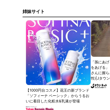
姉妹サイト
「孫にあげ
をあげる」
さんに握ら
性)|Jタウ
【1000円台コスメ】花王の新ブランド
「ソフィーナ ベーシック」からうるお
いに着目した化粧水&乳液が登場