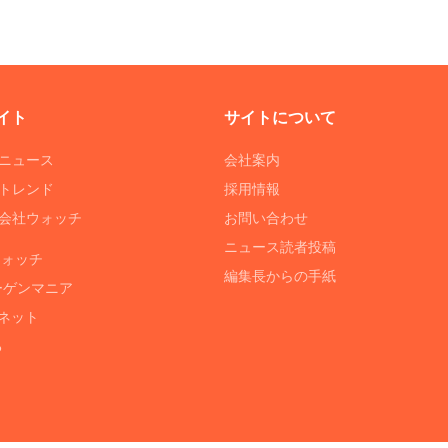
イト
サイトについて
Tニュース
会社案内
Tトレンド
採用情報
ST会社ウォッチ
お問い合わせ
ニュース読者投稿
ウォッチ
編集長からの手紙
ーゲンマニア
ネット
る