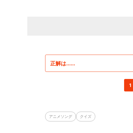
正解は......
1
アニメソング
クイズ