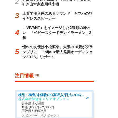
引き出す家庭用精米機
上質で没入感のあるサウンド ヤマハのワ
イヤレススピーカー
「VIVANT」をイメージした2種類の味わ
い 「ベビースタードデカイラーメン」2
種
憧れの女優は小松菜奈、大阪の16歳がグラ
ンプリに 「bijoux新人発掘オーディショ
ン2026」リポート
注目情報
PR
検品・検査/未経験OK/高収入/日払いOK/交替制/20・30・40代活躍中
＞
株式会社綜合キャリアオプション
岩手県 金ケ崎町
時給1,650円～2,063円
正社員 / 派遣社員
スポンサー：求人ボックス