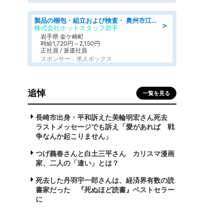
製品の梱包・組立および検査・ 奥州市江刺/大手企業で長期安定 梱包・検査・組立/半年経過毎に5万円の報奨金有
＞
株式会社ホットスタッフ岩手
岩手県 金ケ崎町
時給1,720円～2,150円
正社員 / 派遣社員
スポンサー：求人ボックス
追悼
一覧を見る
長崎市出身・平和訴えた美輪明宏さん死去
ラストメッセージでも訴え「愛があれば 戦
争なんか起こりません」
つげ義春さんと白土三平さん カリスマ漫画
家、二人の「違い」とは？
死去した丹羽宇一郎さんは、経済界有数の読
書家だった 『死ぬほど読書』ベストセラー
に