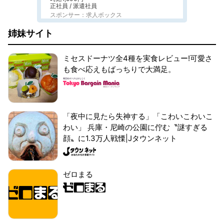
正社員 / 派遣社員
スポンサー：求人ボックス
姉妹サイト
ミセスドーナツ全4種を実食レビュー!可愛さ
も食べ応えもばっちりで大満足。
「夜中に見たら失神する」「こわいこわいこ
わい」 兵庫・尼崎の公園に佇む〝謎すぎる
顔〟に1.3万人戦慄|Jタウンネット
ゼロまる