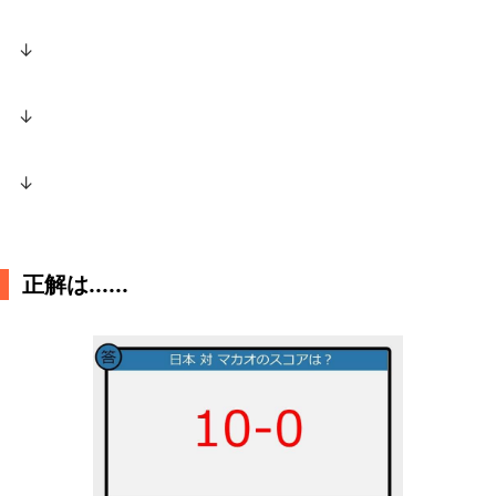
↓
↓
↓
正解は......