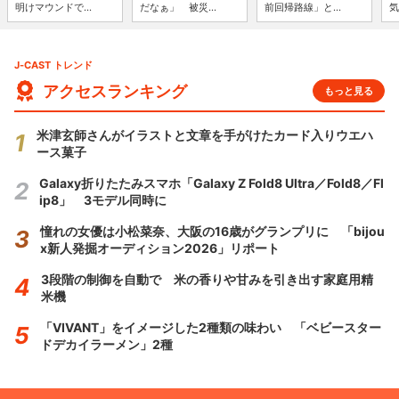
明けマウンドで...
だなぁ」 被災...
前回帰路線」と...
気
J-CAST トレンド
アクセスランキング
もっと見る
米津玄師さんがイラストと文章を手がけたカード入りウエハ
ース菓子
Galaxy折りたたみスマホ「Galaxy Z Fold8 Ultra／Fold8／Fl
ip8」 3モデル同時に
憧れの女優は小松菜奈、大阪の16歳がグランプリに 「bijou
x新人発掘オーディション2026」リポート
3段階の制御を自動で 米の香りや甘みを引き出す家庭用精
米機
「VIVANT」をイメージした2種類の味わい 「ベビースター
ドデカイラーメン」2種