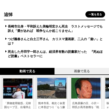
追悼
一覧を見る
長崎市出身・平和訴えた美輪明宏さん死去 ラストメッセージでも
訴え「愛があれば 戦争なんか起こりません」
つげ義春さんと白土三平さん カリスマ漫画家、二人の「違い」と
は？
死去した丹羽宇一郎さんは、経済界有数の読書家だった 『死ぬほ
ど読書』ベストセラーに
動画で見る
画像で見る
「異物使用疑惑」元韓
熊本市長、相次ぐ余震
広島原爆の日、小沢一
張
国セーブ王、出場停止
に本音ぽつり「もう嫌
郎氏が高市政権を「戦
ォ