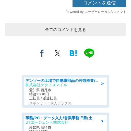
全てのコメントを見る
デンソーの工場で自動車部品の外観検査/denso aichi
＞
株式会社テクノスマイル
愛知県 西尾市
時給1,800円
正社員 / 派遣社員
スポンサー：求人ボックス
事務/PC・データ入力/営業事務 日勤 土日休み 残業少なめ 車通勤OK 総合事務
＞
UTエージェント株式会社
愛知県 清須市