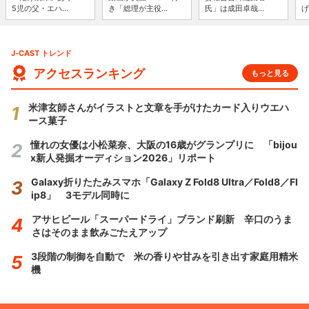
5児の父・エハ...
き「総理が主役...
氏」は成田卓哉...
げ
J-CAST トレンド
アクセスランキング
もっと見る
米津玄師さんがイラストと文章を手がけたカード入りウエハ
ース菓子
憧れの女優は小松菜奈、大阪の16歳がグランプリに 「bijou
x新人発掘オーディション2026」リポート
Galaxy折りたたみスマホ「Galaxy Z Fold8 Ultra／Fold8／Fl
ip8」 3モデル同時に
アサヒビール「スーパードライ」ブランド刷新 辛口のうま
さはそのまま飲みごたえアップ
3段階の制御を自動で 米の香りや甘みを引き出す家庭用精米
機