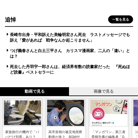
追悼
一覧を見る
長崎市出身・平和訴えた美輪明宏さん死去 ラストメッセージでも
訴え「愛があれば 戦争なんか起こりません」
つげ義春さんと白土三平さん カリスマ漫画家、二人の「違い」と
は？
死去した丹羽宇一郎さんは、経済界有数の読書家だった 『死ぬほ
ど読書』ベストセラーに
動画で見る
画像で見る
家族旅行の機内で「パ
高市首相の被災地視察
「マンガワン」第三者
コ
パだけ別席」あり？
動画が炎上 BGM付
委報告書の編集者「G
「