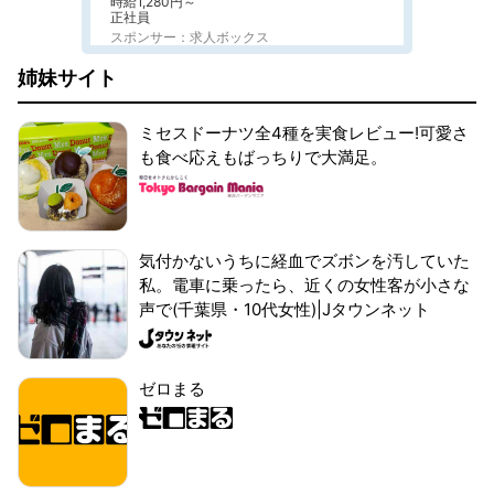
時給1,280円～
正社員
スポンサー：求人ボックス
姉妹サイト
ミセスドーナツ全4種を実食レビュー!可愛さ
も食べ応えもばっちりで大満足。
気付かないうちに経血でズボンを汚していた
私。電車に乗ったら、近くの女性客が小さな
声で(千葉県・10代女性)|Jタウンネット
ゼロまる