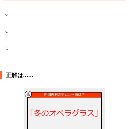
↓
↓
↓
正解は......