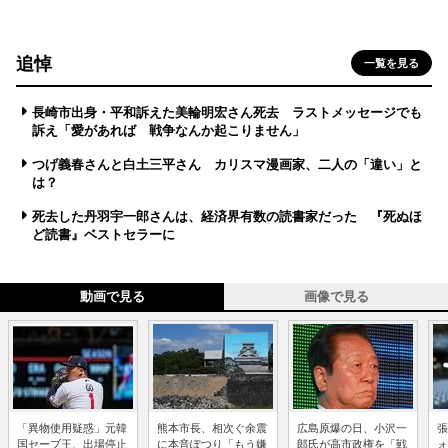
追悼
一覧を見る
長崎市出身・平和訴えた美輪明宏さん死去 ラストメッセージでも
訴え「愛があれば 戦争なんか起こりません」
つげ義春さんと白土三平さん カリスマ漫画家、二人の「違い」と
は？
死去した丹羽宇一郎さんは、経済界有数の読書家だった 『死ぬほ
ど読書』ベストセラーに
動画で見る
画像で見る
「異物使用疑惑」元韓
熊本市長、相次ぐ余震
広島原爆の日、小沢一
張
国セーブ王、出場停止
に本音ぽつり「もう嫌
郎氏が高市政権を「戦
ォ