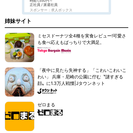
時給1,550円～
正社員 / 派遣社員
スポンサー：求人ボックス
姉妹サイト
ミセスドーナツ全4種を実食レビュー!可愛さ
も食べ応えもばっちりで大満足。
「夜中に見たら失神する」「こわいこわいこ
わい」 兵庫・尼崎の公園に佇む〝謎すぎる
顔〟に1.3万人戦慄|Jタウンネット
ゼロまる