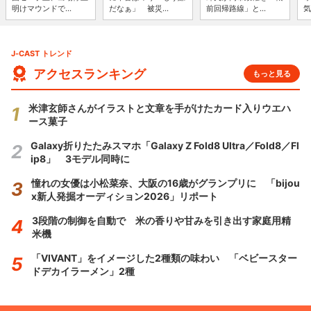
明けマウンドで...
だなぁ」 被災...
前回帰路線」と...
気
J-CAST トレンド
アクセスランキング
もっと見る
米津玄師さんがイラストと文章を手がけたカード入りウエハ
ース菓子
Galaxy折りたたみスマホ「Galaxy Z Fold8 Ultra／Fold8／Fl
ip8」 3モデル同時に
憧れの女優は小松菜奈、大阪の16歳がグランプリに 「bijou
x新人発掘オーディション2026」リポート
3段階の制御を自動で 米の香りや甘みを引き出す家庭用精
米機
「VIVANT」をイメージした2種類の味わい 「ベビースター
ドデカイラーメン」2種