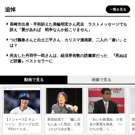
追悼
一覧を見る
長崎市出身・平和訴えた美輪明宏さん死去 ラストメッセージでも
訴え「愛があれば 戦争なんか起こりません」
つげ義春さんと白土三平さん カリスマ漫画家、二人の「違い」と
は？
死去した丹羽宇一郎さんは、経済界有数の読書家だった 『死ぬほ
ど読書』ベストセラーに
動画で見る
画像で見る
【ドジャース】キム・
新党結成で「「騙し討
「れいわ新選組」が党
登
ヘソン、大リーグ公式
ちにあった気分」と怒
名の変更を発表、「い
女
「PSロースタ...
ったひろゆき妻...
のちの党」へ ...
発