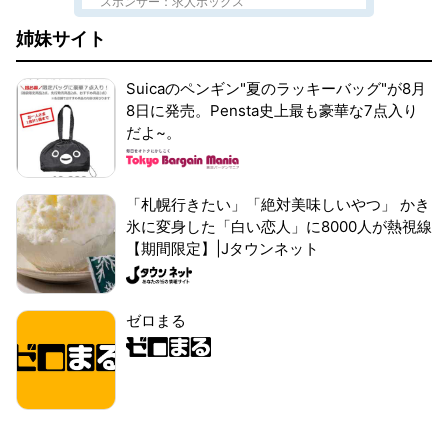
スポンサー：求人ボックス
姉妹サイト
Suicaのペンギン"夏のラッキーバッグ"が8月
8日に発売。Pensta史上最も豪華な7点入り
だよ~。
「札幌行きたい」「絶対美味しいやつ」 かき
氷に変身した「白い恋人」に8000人が熱視線
【期間限定】|Jタウンネット
ゼロまる