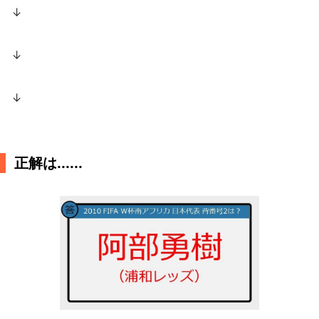
↓
↓
↓
正解は......