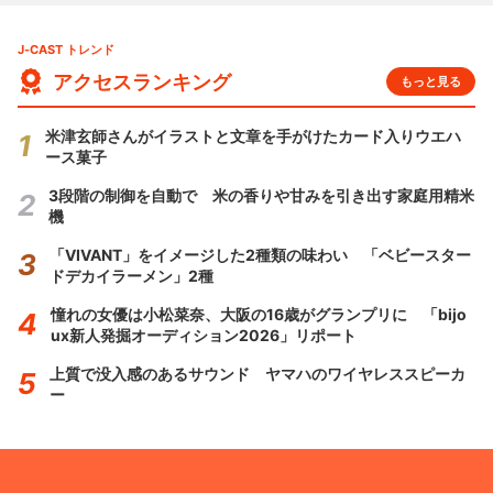
J-CAST トレンド
アクセスランキング
もっと見る
米津玄師さんがイラストと文章を手がけたカード入りウエハ
ース菓子
3段階の制御を自動で 米の香りや甘みを引き出す家庭用精米
機
「VIVANT」をイメージした2種類の味わい 「ベビースター
ドデカイラーメン」2種
憧れの女優は小松菜奈、大阪の16歳がグランプリに 「bijo
ux新人発掘オーディション2026」リポート
上質で没入感のあるサウンド ヤマハのワイヤレススピーカ
ー