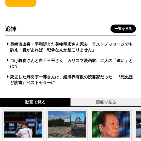
追悼
一覧を見る
長崎市出身・平和訴えた美輪明宏さん死去 ラストメッセージでも
訴え「愛があれば 戦争なんか起こりません」
つげ義春さんと白土三平さん カリスマ漫画家、二人の「違い」と
は？
死去した丹羽宇一郎さんは、経済界有数の読書家だった 『死ぬほ
ど読書』ベストセラーに
動画で見る
画像で見る