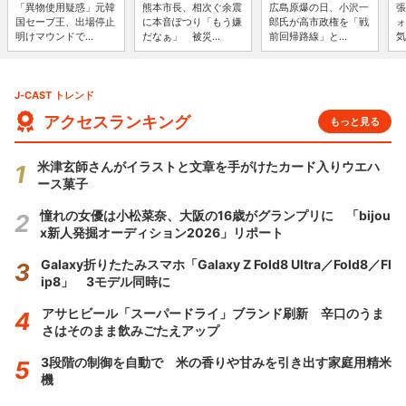
「異物使用疑惑」元韓
熊本市長、相次ぐ余震
広島原爆の日、小沢一
張
国セーブ王、出場停止
に本音ぽつり「もう嫌
郎氏が高市政権を「戦
ォ
明けマウンドで...
だなぁ」 被災...
前回帰路線」と...
気
J-CAST トレンド
アクセスランキング
もっと見る
米津玄師さんがイラストと文章を手がけたカード入りウエハ
ース菓子
憧れの女優は小松菜奈、大阪の16歳がグランプリに 「bijou
x新人発掘オーディション2026」リポート
Galaxy折りたたみスマホ「Galaxy Z Fold8 Ultra／Fold8／Fl
ip8」 3モデル同時に
アサヒビール「スーパードライ」ブランド刷新 辛口のうま
さはそのまま飲みごたえアップ
3段階の制御を自動で 米の香りや甘みを引き出す家庭用精米
機