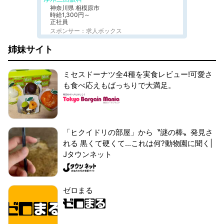
神奈川県 相模原市
時給1,300円～
正社員
スポンサー：求人ボックス
姉妹サイト
ミセスドーナツ全4種を実食レビュー!可愛さ
も食べ応えもばっちりで大満足。
「ヒクイドリの部屋」から〝謎の棒〟発見さ
れる 黒くて硬くて...これは何?動物園に聞く|
Jタウンネット
ゼロまる