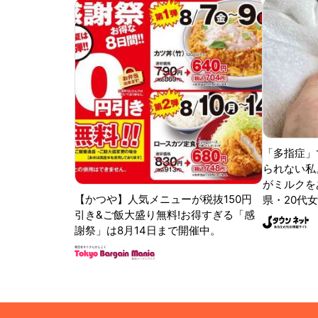
「多指症」
られない私
がミルクをあ
【かつや】人気メニューが税抜150円
県・20代女
引き&ご飯大盛り無料!お得すぎる「感
謝祭」は8月14日まで開催中。