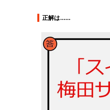
正解は......