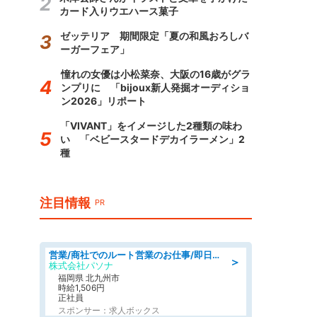
カード入りウエハース菓子
ゼッテリア 期間限定「夏の和風おろしバ
ーガーフェア」
憧れの女優は小松菜奈、大阪の16歳がグラ
ンプリに 「bijoux新人発掘オーディショ
ン2026」リポート
「VIVANT」をイメージした2種類の味わ
い 「ベビースタードデカイラーメン」2
種
注目情報
PR
営業/商社でのルート営業のお仕事/即日勤務可/車通勤可/営業
＞
株式会社パソナ
福岡県 北九州市
時給1,506円
正社員
スポンサー：求人ボックス