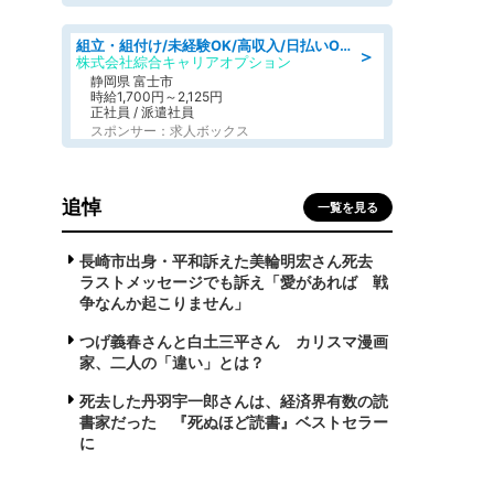
組立・組付け/未経験OK/高収入/日払いOK/寮費無料/交替制
＞
株式会社綜合キャリアオプション
静岡県 富士市
時給1,700円～2,125円
正社員 / 派遣社員
スポンサー：求人ボックス
追悼
一覧を見る
長崎市出身・平和訴えた美輪明宏さん死去
ラストメッセージでも訴え「愛があれば 戦
争なんか起こりません」
つげ義春さんと白土三平さん カリスマ漫画
家、二人の「違い」とは？
死去した丹羽宇一郎さんは、経済界有数の読
書家だった 『死ぬほど読書』ベストセラー
に