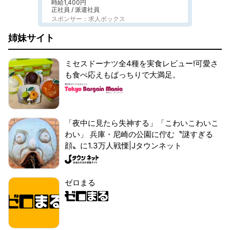
時給1,400円
正社員 / 派遣社員
スポンサー：求人ボックス
姉妹サイト
ミセスドーナツ全4種を実食レビュー!可愛さ
も食べ応えもばっちりで大満足。
「夜中に見たら失神する」「こわいこわいこ
わい」 兵庫・尼崎の公園に佇む〝謎すぎる
顔〟に1.3万人戦慄|Jタウンネット
ゼロまる