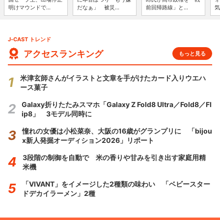
明けマウンドで...
だなぁ」 被災...
前回帰路線」と...
気
J-CAST トレンド
アクセスランキング
もっと見る
米津玄師さんがイラストと文章を手がけたカード入りウエハ
ース菓子
Galaxy折りたたみスマホ「Galaxy Z Fold8 Ultra／Fold8／Fl
ip8」 3モデル同時に
憧れの女優は小松菜奈、大阪の16歳がグランプリに 「bijou
x新人発掘オーディション2026」リポート
3段階の制御を自動で 米の香りや甘みを引き出す家庭用精
米機
「VIVANT」をイメージした2種類の味わい 「ベビースター
ドデカイラーメン」2種