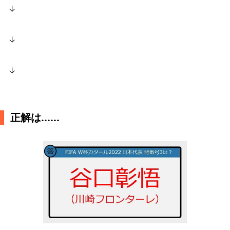
↓
↓
↓
正解は......