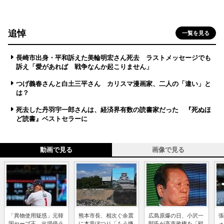
追悼
一覧を見る
長崎市出身・平和訴えた美輪明宏さん死去 ラストメッセージでも
訴え「愛があれば 戦争なんか起こりません」
つげ義春さんと白土三平さん カリスマ漫画家、二人の「違い」と
は？
死去した丹羽宇一郎さんは、経済界有数の読書家だった 『死ぬほ
ど読書』ベストセラーに
動画で見る
画像で見る
「異物使用疑惑」元韓
熊本市長、相次ぐ余震
広島原爆の日、小沢一
張
国セーブ王、出場停止
に本音ぽつり「もう嫌
郎氏が高市政権を「戦
ォ