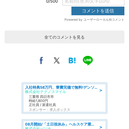
全てのコメントを見る
入社特典58万円、寮費完備で無料!デンソーで働こう!自動車工場で小型部品の検査業務 denso aichi
＞
株式会社テクノスマイル
三重県 四日市市
時給1,800円
正社員 / 派遣社員
スポンサー：求人ボックス
08月開始/「土日祝休み」ヘルスケア業界の産業保健師/高時給/未経験OK/要資格:保健師、正看護師
＞
株式会社パソナ