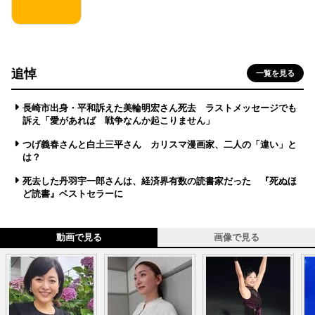
追悼
一覧を見る
長崎市出身・平和訴えた美輪明宏さん死去 ラストメッセージでも
訴え「愛があれば 戦争なんか起こりません」
つげ義春さんと白土三平さん カリスマ漫画家、二人の「違い」と
は？
死去した丹羽宇一郎さんは、経済界有数の読書家だった 『死ぬほ
ど読書』ベストセラーに
動画で見る
画像で見る