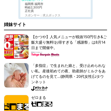
福岡県 福岡市
時給2,300円
正社員
スポンサー：求人ボックス
姉妹サイト
【かつや】人気メニューが税抜150円引き&ご
飯大盛り無料!お得すぎる「感謝祭」は8月14
日まで開催中。
「多指症」で生まれた娘と、受け止められな
い私。産後初めての夜、助産師がミルクをあ
げてるのを見て...(静岡県・20代女性)|Jタウ
ンネット
ゼロまる