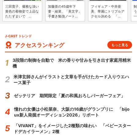
三田寛子、優雅な淡い
加藤茶の45歳年下
フィギュア・中井亜
制
黄色の着物姿で上品な
妻・綾菜、「美文字」
美、華麗にトリプルア
う
たたずまいで ...
手書き勉強ノート...
クセル決める 「...
一
J-CAST トレンド
アクセスランキング
もっと見る
3段階の制御を自動で 米の香りや甘みを引き出す家庭用精米
機
米津玄師さんがイラストと文章を手がけたカード入りウエハ
ース菓子
ゼッテリア 期間限定「夏の和風おろしバーガーフェア」
憧れの女優は小松菜奈、大阪の16歳がグランプリに 「bijo
ux新人発掘オーディション2026」リポート
「VIVANT」をイメージした2種類の味わい 「ベビースター
ドデカイラーメン」2種