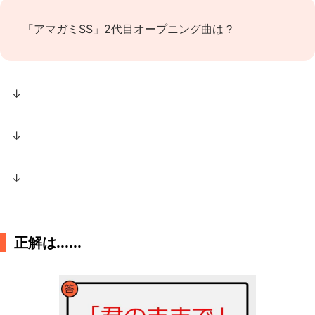
「アマガミSS」2代目オープニング曲は？
↓
↓
↓
正解は......