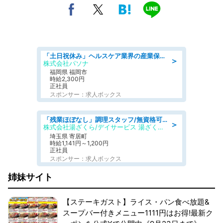
「土日祝休み」ヘルスケア業界の産業保健師/高時給/未経験OK/要資格:保健師、正看護師
＞
株式会社パソナ
福岡県 福岡市
時給2,300円
正社員
スポンサー：求人ボックス
「残業ほぼなし」調理スタッフ/無資格可/正職員/日勤のみ/デイサービス/社会保障完備
＞
株式会社湯ざくら/デイサービス 湯ざくらケアリゾート
埼玉県 寄居町
時給1,141円～1,200円
正社員
スポンサー：求人ボックス
姉妹サイト
【ステーキガスト】ライス・パン食べ放題&
スープバー付きメニュー1111円はお得!最新ク