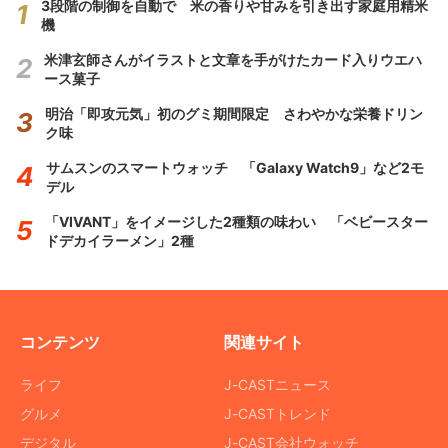
3段階の制御を自動で 米の香りや甘みを引き出す家庭用精米
機
米津玄師さんがイラストと文章を手がけたカード入りウエハ
ース菓子
明治「即攻元気」初のグミ期間限定 さわやかな栄養ドリン
ク味
サムスンのスマートウォッチ 「Galaxy Watch9」など2モ
デル
「VIVANT」をイメージした2種類の味わい 「ベビースター
ドデカイラーメン」2種
コンテンツ
関連サイト
ライフ
J-CASTニュース
グルメ
J-CASTトレンド
デジタル
J-CAST会社ウォッチ