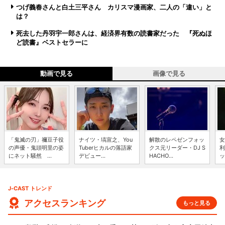
つげ義春さんと白土三平さん カリスマ漫画家、二人の「違い」と
は？
死去した丹羽宇一郎さんは、経済界有数の読書家だった 『死ぬほ
ど読書』ベストセラーに
動画で見る
画像で見る
「鬼滅の刃」禰豆子役
ナイツ・塙宣之、You
解散のレペゼンフォッ
女
の声優・鬼頭明里の姿
Tuberヒカルの落語家
クス元リーダー・DJ S
利
にネット騒然 ...
デビュー...
HACHO...
ッ
J-CAST トレンド
アクセスランキング
もっと見る