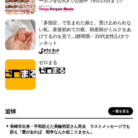
ーポンを公式Xで公開中《9月23日まで》
「多指症」で生まれた娘と、受け止められな
い私。産後初めての夜、助産師がミルクをあ
げてるのを見て...(静岡県・20代女性)|Jタウ
ンネット
ゼロまる
追悼
一覧を見る
長崎市出身・平和訴えた美輪明宏さん死去 ラストメッセージでも
訴え「愛があれば 戦争なんか起こりません」