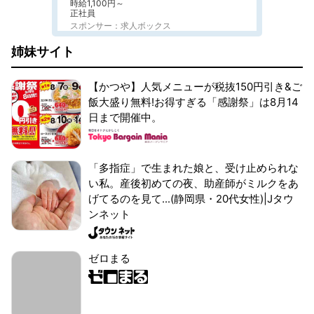
時給1,100円～
正社員
スポンサー：求人ボックス
姉妹サイト
【かつや】人気メニューが税抜150円引き&ご
飯大盛り無料!お得すぎる「感謝祭」は8月14
日まで開催中。
「多指症」で生まれた娘と、受け止められな
い私。産後初めての夜、助産師がミルクをあ
げてるのを見て...(静岡県・20代女性)|Jタウ
ンネット
ゼロまる