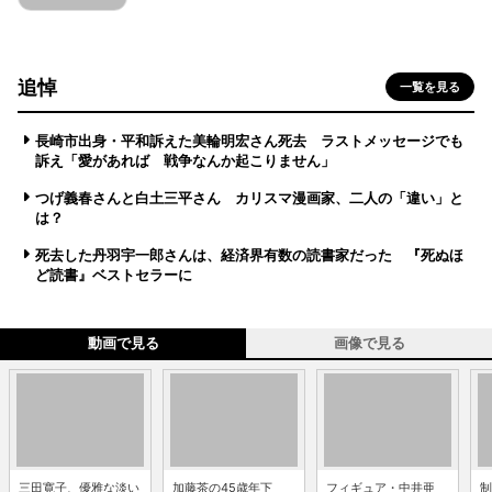
追悼
一覧を見る
長崎市出身・平和訴えた美輪明宏さん死去 ラストメッセージでも
訴え「愛があれば 戦争なんか起こりません」
つげ義春さんと白土三平さん カリスマ漫画家、二人の「違い」と
は？
死去した丹羽宇一郎さんは、経済界有数の読書家だった 『死ぬほ
ど読書』ベストセラーに
動画で見る
画像で見る
三田寛子、優雅な淡い
加藤茶の45歳年下
フィギュア・中井亜
制