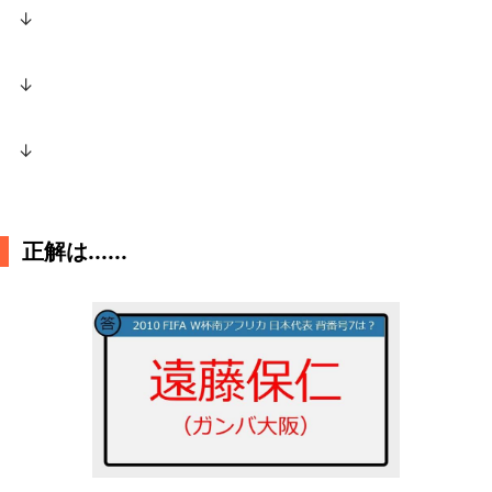
↓
↓
↓
正解は......