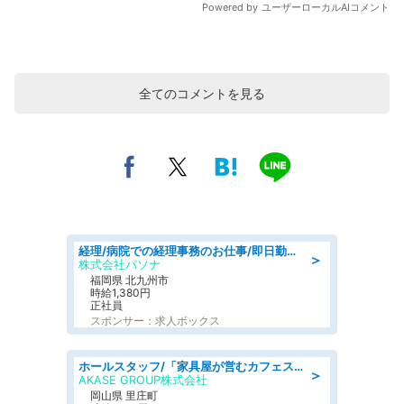
全てのコメントを見る
経理/病院での経理事務のお仕事/即日勤務可/車通勤可/経理/一般事務
＞
株式会社パソナ
福岡県 北九州市
時給1,380円
正社員
スポンサー：求人ボックス
ホールスタッフ/「家具屋が営むカフェスタッフ!」週2日～OK!嬉しいまかない付き/岡山県/浅口郡里庄町
＞
AKASE GROUP株式会社
岡山県 里庄町