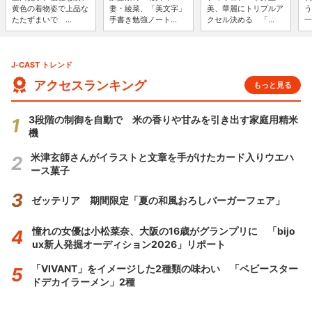
黄色の着物姿で上品な
妻・綾菜、「美文字」
美、華麗にトリプルア
う
たたずまいで ...
手書き勉強ノート...
クセル決める 「...
一
J-CAST トレンド
アクセスランキング
もっと見る
3段階の制御を自動で 米の香りや甘みを引き出す家庭用精米
機
米津玄師さんがイラストと文章を手がけたカード入りウエハ
ース菓子
ゼッテリア 期間限定「夏の和風おろしバーガーフェア」
憧れの女優は小松菜奈、大阪の16歳がグランプリに 「bijo
ux新人発掘オーディション2026」リポート
「VIVANT」をイメージした2種類の味わい 「ベビースター
ドデカイラーメン」2種