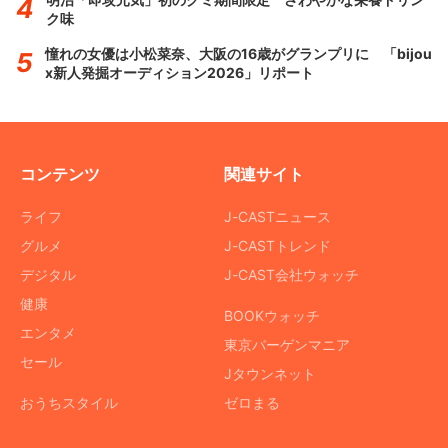
ク味
憧れの女優は小松菜奈、大阪の16歳がグランプリに 「bijou
x新人発掘オーディション2026」リポート
コンテンツ
関連サイト
ライフ
J-CASTニュース
グルメ
J-CASTトレンド
デジタル
J-CAST会社ウォッチ
健康
BOOKウォッチ
エンタメ
東京バーゲンマニア
セール
Jタウンネット
おうちスタイル
ゼロまる