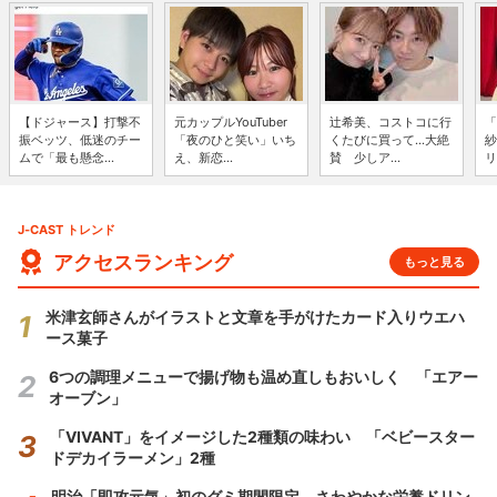
【ドジャース】打撃不
元カップルYouTuber
辻希美、コストコに行
「
振ベッツ、低迷のチー
「夜のひと笑い」いち
くたびに買って...大絶
紗
ムで「最も懸念...
え、新恋...
賛 少しア...
リ
J-CAST トレンド
アクセスランキング
もっと見る
米津玄師さんがイラストと文章を手がけたカード入りウエハ
ース菓子
6つの調理メニューで揚げ物も温め直しもおいしく 「エアー
オーブン」
「VIVANT」をイメージした2種類の味わい 「ベビースター
ドデカイラーメン」2種
明治「即攻元気」初のグミ期間限定 さわやかな栄養ドリン