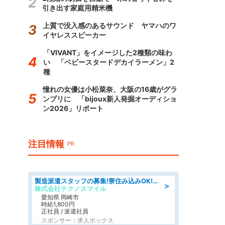
引き出す家庭用精米機
上質で没入感のあるサウンド ヤマハのワ
イヤレススピーカー
「VIVANT」をイメージした2種類の味わ
い 「ベビースタードデカイラーメン」2
種
憧れの女優は小松菜奈、大阪の16歳がグラ
ンプリに 「bijoux新人発掘オーディショ
ン2026」リポート
注目情報
PR
製造派遣スタッフの募集!寮住み込みOK!カーエアコンの検査業務 denso aichi
＞
株式会社テクノスマイル
愛知県 岡崎市
時給1,800円
正社員 / 派遣社員
スポンサー：求人ボックス