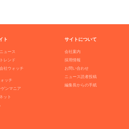
イト
サイトについて
Tニュース
会社案内
Tトレンド
採用情報
ST会社ウォッチ
お問い合わせ
ニュース読者投稿
ウォッチ
編集長からの手紙
ーゲンマニア
ネット
る