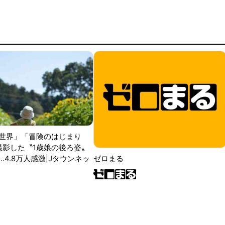
世界」「冒険のはじまり
が撮影した〝1歳娘の後ろ姿〟
ゼロまる
..4.8万人感激|Jタウンネッ