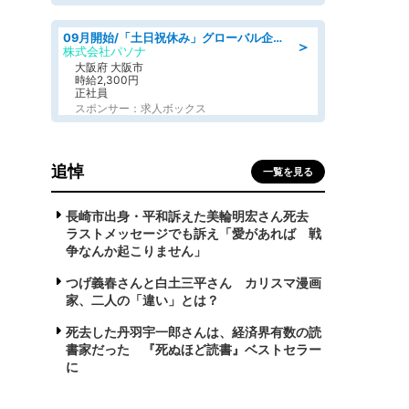
09月開始/「土日祝休み」グローバル企業での産業保健のお仕事/保健師/高時給/残業なし/服装自由
＞
株式会社パソナ
大阪府 大阪市
時給2,300円
正社員
スポンサー：求人ボックス
追悼
一覧を見る
長崎市出身・平和訴えた美輪明宏さん死去
ラストメッセージでも訴え「愛があれば 戦
争なんか起こりません」
つげ義春さんと白土三平さん カリスマ漫画
家、二人の「違い」とは？
死去した丹羽宇一郎さんは、経済界有数の読
書家だった 『死ぬほど読書』ベストセラー
に