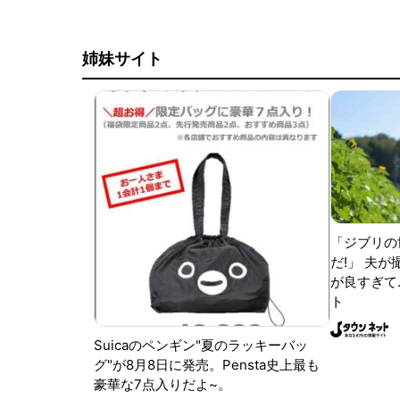
姉妹サイト
「ジブリの
だ!」 夫
が良すぎて.
ト
Suicaのペンギン"夏のラッキーバッ
グ"が8月8日に発売。Pensta史上最も
豪華な7点入りだよ~。