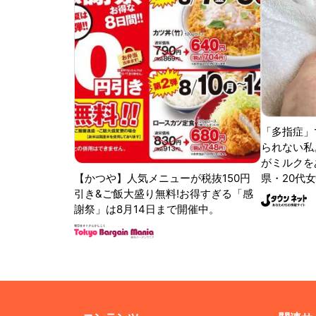
「多指症」
られない私
がミルクをあ
【かつや】人気メニューが税抜150円
県・20代女
引き&ご飯大盛り無料!お得すぎる「感
謝祭」は8月14日まで開催中。