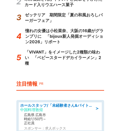
カード入りウエハース菓子
ゼッテリア 期間限定「夏の和風おろしバ
ーガーフェア」
憧れの女優は小松菜奈、大阪の16歳がグラ
ンプリに 「bijoux新人発掘オーディショ
ン2026」リポート
「VIVANT」をイメージした2種類の味わ
い 「ベビースタードデカイラーメン」2
種
注目情報
PR
ホールスタッフ/「未経験者さん&バイトデビューも大歓迎」残業ほぼなし×1日3時間〜勤務OK!フォロー体制も充実/広島県/広島市南区
＞
中国料理敦煌
広島県 広島市
時給1,150円～
正社員
スポンサー：求人ボックス