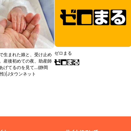
ゼロまる
で生まれた娘と、受け止め
。産後初めての夜、助産師
げてるのを見て...(静岡
性)|Jタウンネット