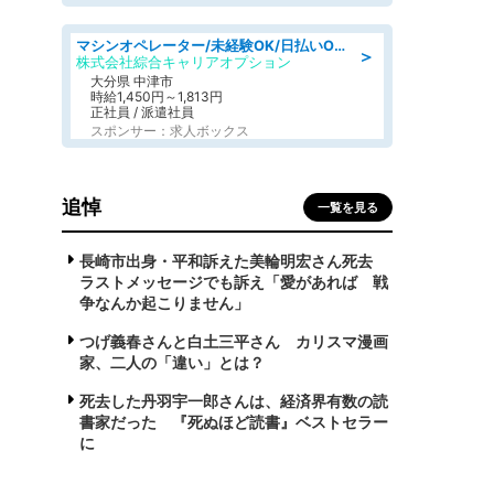
マシンオペレーター/未経験OK/日払いOK/寮費無料/交替制/20・30・40代活躍中
＞
株式会社綜合キャリアオプション
大分県 中津市
時給1,450円～1,813円
正社員 / 派遣社員
スポンサー：求人ボックス
追悼
一覧を見る
長崎市出身・平和訴えた美輪明宏さん死去
ラストメッセージでも訴え「愛があれば 戦
争なんか起こりません」
つげ義春さんと白土三平さん カリスマ漫画
家、二人の「違い」とは？
死去した丹羽宇一郎さんは、経済界有数の読
書家だった 『死ぬほど読書』ベストセラー
に