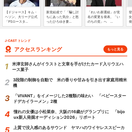
【ドジャース】キム・
新党結成で「「騙し討
「れいわ新選組」が党
登
ヘソン、大リーグ公式
ちにあった気分」と怒
名の変更を発表、「い
女
「PSロースタ...
ったひろゆき妻...
のちの党」へ ...
発
J-CAST トレンド
アクセスランキング
もっと見る
米津玄師さんがイラストと文章を手がけたカード入りウエハ
ース菓子
3段階の制御を自動で 米の香りや甘みを引き出す家庭用精米
機
「VIVANT」をイメージした2種類の味わい 「ベビースター
ドデカイラーメン」2種
憧れの女優は小松菜奈、大阪の16歳がグランプリに 「bijo
ux新人発掘オーディション2026」リポート
上質で没入感のあるサウンド ヤマハのワイヤレススピーカ