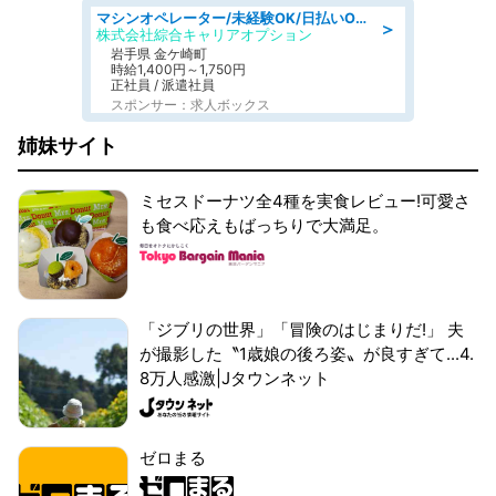
マシンオペレーター/未経験OK/日払いOK/寮完備/交替制/20・30・40代活躍中
＞
株式会社綜合キャリアオプション
岩手県 金ケ崎町
時給1,400円～1,750円
正社員 / 派遣社員
スポンサー：求人ボックス
姉妹サイト
ミセスドーナツ全4種を実食レビュー!可愛さ
も食べ応えもばっちりで大満足。
「ジブリの世界」「冒険のはじまりだ!」 夫
が撮影した〝1歳娘の後ろ姿〟が良すぎて...4.
8万人感激|Jタウンネット
ゼロまる