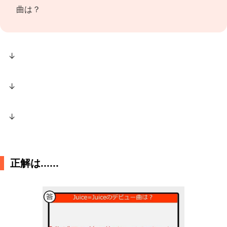
曲は？
↓
↓
↓
正解は......