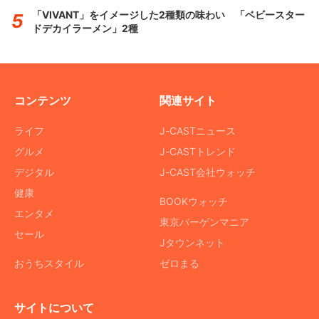
「VIVANT」をイメージした2種類の味わい 「ベビースター
ドデカイラーメン」2種
コンテンツ
関連サイト
ライフ
J-CASTニュース
グルメ
J-CASTトレンド
デジタル
J-CAST会社ウォッチ
健康
BOOKウォッチ
エンタメ
東京バーゲンマニア
セール
Jタウンネット
おうちスタイル
ゼロまる
サイトについて