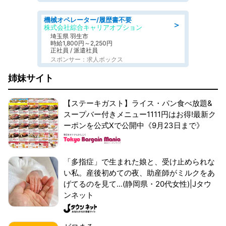
機械オペレーター/履歴書不要
＞
株式会社綜合キャリアオプション
埼玉県 羽生市
時給1,800円～2,250円
正社員 / 派遣社員
スポンサー：求人ボックス
姉妹サイト
【ステーキガスト】ライス・パン食べ放題&
スープバー付きメニュー1111円はお得!最新ク
ーポンを公式Xで公開中《9月23日まで》
「多指症」で生まれた娘と、受け止められな
い私。産後初めての夜、助産師がミルクをあ
げてるのを見て...(静岡県・20代女性)|Jタウ
ンネット