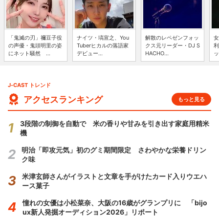
「鬼滅の刃」禰豆子役
ナイツ・塙宣之、You
解散のレペゼンフォッ
女
の声優・鬼頭明里の姿
Tuberヒカルの落語家
クス元リーダー・DJ S
利
にネット騒然 ...
デビュー...
HACHO...
ッ
J-CAST トレンド
アクセスランキング
もっと見る
3段階の制御を自動で 米の香りや甘みを引き出す家庭用精米
機
明治「即攻元気」初のグミ期間限定 さわやかな栄養ドリン
ク味
米津玄師さんがイラストと文章を手がけたカード入りウエハ
ース菓子
憧れの女優は小松菜奈、大阪の16歳がグランプリに 「bijo
ux新人発掘オーディション2026」リポート