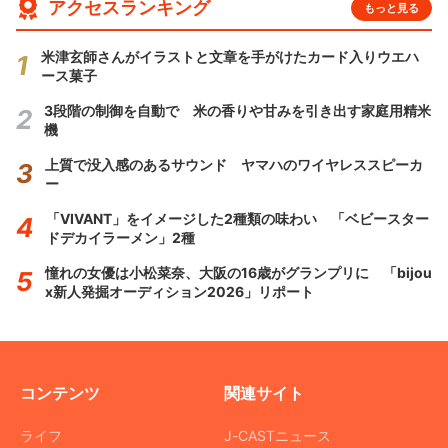
アクセスランキング
もっと見る
米津玄師さんがイラストと文章を手がけたカード入りウエハ
ース菓子
3段階の制御を自動で 米の香りや甘みを引き出す家庭用精米
機
上質で没入感のあるサウンド ヤマハのワイヤレススピーカ
ー
「VIVANT」をイメージした2種類の味わい 「ベビースター
ドデカイラーメン」2種
憧れの女優は小松菜奈、大阪の16歳がグランプリに 「bijou
x新人発掘オーディション2026」リポート
コンテンツ
関連サイト
ライフ
J-CASTニュース