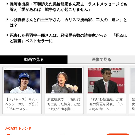
長崎市出身・平和訴えた美輪明宏さん死去 ラストメッセージでも
訴え「愛があれば 戦争なんか起こりません」
つげ義春さんと白土三平さん カリスマ漫画家、二人の「違い」と
は？
死去した丹羽宇一郎さんは、経済界有数の読書家だった 『死ぬほ
ど読書』ベストセラーに
動画で見る
画像で見る
【ドジャース】キム・
新党結成で「「騙し討
「れいわ新選組」が党
登
ヘソン、大リーグ公式
ちにあった気分」と怒
名の変更を発表、「い
女
「PSロースタ...
ったひろゆき妻...
のちの党」へ ...
発
J-CAST トレンド