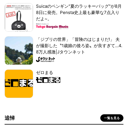
Suicaのペンギン"夏のラッキーバッグ"が8月
8日に発売。Pensta史上最も豪華な7点入り
だよ~。
「ジブリの世界」「冒険のはじまりだ!」 夫
が撮影した〝1歳娘の後ろ姿〟が良すぎて...4.
8万人感激|Jタウンネット
ゼロまる
追悼
一覧を見る