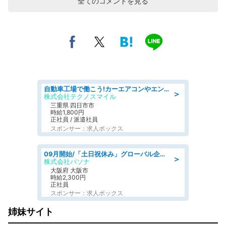
全てのコメントを見る
自動車工場で働こう!カーエアコンやエンジンの製造・加工業務/寮完備 denso aichi
＞
株式会社テクノスマイル
三重県 四日市市
時給1,800円
正社員 / 派遣社員
スポンサー：求人ボックス
09月開始/「土日祝休み」グローバル企業での産業保健のお仕事/保健師/高時給/残業なし/服装自由
＞
株式会社パソナ
大阪府 大阪市
時給2,300円
正社員
スポンサー：求人ボックス
姉妹サイト