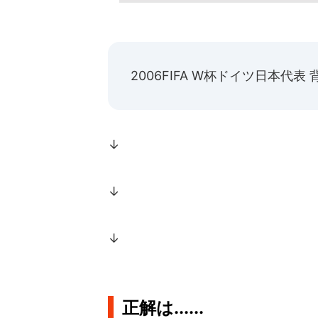
2006FIFA W杯ドイツ日本代表
↓
↓
↓
正解は......