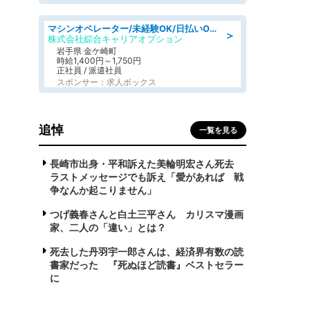
マシンオペレーター/未経験OK/日払いOK/寮完備/交替制/20・30・40代活躍中
＞
株式会社綜合キャリアオプション
岩手県 金ケ崎町
時給1,400円～1,750円
正社員 / 派遣社員
スポンサー：求人ボックス
追悼
一覧を見る
長崎市出身・平和訴えた美輪明宏さん死去
ラストメッセージでも訴え「愛があれば 戦
争なんか起こりません」
つげ義春さんと白土三平さん カリスマ漫画
家、二人の「違い」とは？
死去した丹羽宇一郎さんは、経済界有数の読
書家だった 『死ぬほど読書』ベストセラー
に