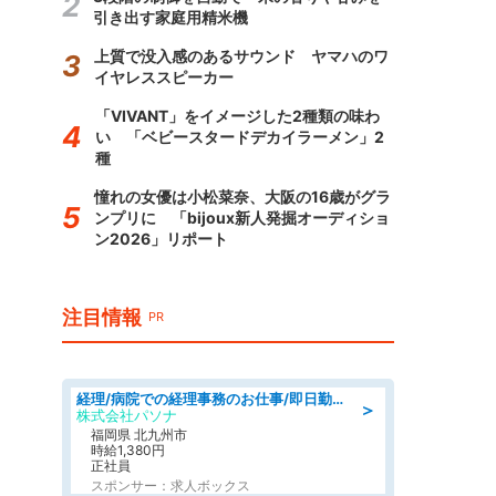
引き出す家庭用精米機
上質で没入感のあるサウンド ヤマハのワ
イヤレススピーカー
「VIVANT」をイメージした2種類の味わ
い 「ベビースタードデカイラーメン」2
種
憧れの女優は小松菜奈、大阪の16歳がグラ
ンプリに 「bijoux新人発掘オーディショ
ン2026」リポート
注目情報
PR
経理/病院での経理事務のお仕事/即日勤務可/車通勤可/経理/一般事務
＞
株式会社パソナ
福岡県 北九州市
時給1,380円
正社員
スポンサー：求人ボックス