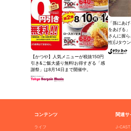
「孫にあげ
をあげる」
さんに握ら
性)|Jタウ
【かつや】人気メニューが税抜150円
引き&ご飯大盛り無料!お得すぎる「感
謝祭」は8月14日まで開催中。
コンテンツ
関連サ
ライフ
J-CAS