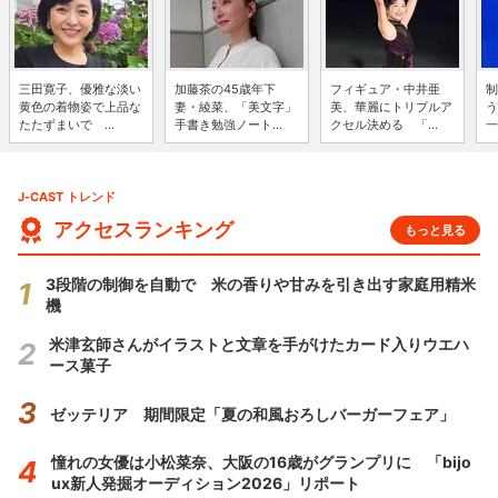
三田寛子、優雅な淡い
加藤茶の45歳年下
フィギュア・中井亜
制
黄色の着物姿で上品な
妻・綾菜、「美文字」
美、華麗にトリプルア
う
たたずまいで ...
手書き勉強ノート...
クセル決める 「...
一
J-CAST トレンド
アクセスランキング
もっと見る
3段階の制御を自動で 米の香りや甘みを引き出す家庭用精米
機
米津玄師さんがイラストと文章を手がけたカード入りウエハ
ース菓子
ゼッテリア 期間限定「夏の和風おろしバーガーフェア」
憧れの女優は小松菜奈、大阪の16歳がグランプリに 「bijo
ux新人発掘オーディション2026」リポート