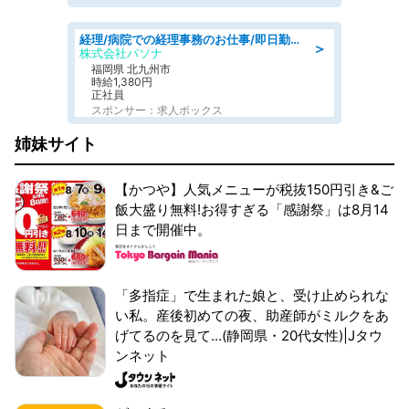
経理/病院での経理事務のお仕事/即日勤務可/車通勤可/経理/一般事務
＞
株式会社パソナ
福岡県 北九州市
時給1,380円
正社員
スポンサー：求人ボックス
姉妹サイト
【かつや】人気メニューが税抜150円引き&ご
飯大盛り無料!お得すぎる「感謝祭」は8月14
日まで開催中。
「多指症」で生まれた娘と、受け止められな
い私。産後初めての夜、助産師がミルクをあ
げてるのを見て...(静岡県・20代女性)|Jタウ
ンネット