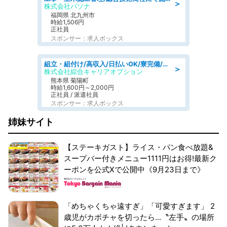
＞
株式会社パソナ
福岡県 北九州市
時給1,506円
正社員
スポンサー：求人ボックス
組立・組付け/高収入/日払いOK/寮完備/交替制/20・30・40代活躍中
＞
株式会社綜合キャリアオプション
熊本県 菊陽町
時給1,600円～2,000円
正社員 / 派遣社員
スポンサー：求人ボックス
姉妹サイト
【ステーキガスト】ライス・パン食べ放題&
スープバー付きメニュー1111円はお得!最新ク
ーポンを公式Xで公開中《9月23日まで》
「めちゃくちゃ遠すぎ」「可愛すぎます」 2
歳児がカボチャを切ったら...〝左手〟の場所