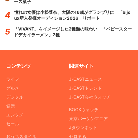
ース菓子
憧れの女優は小松菜奈、大阪の16歳がグランプリに 「bijo
ux新人発掘オーディション2026」リポート
「VIVANT」をイメージした2種類の味わい 「ベビースター
ドデカイラーメン」2種
コンテンツ
関連サイト
ライフ
J-CASTニュース
グルメ
J-CASTトレンド
デジタル
J-CAST会社ウォッチ
健康
BOOKウォッチ
エンタメ
東京バーゲンマニア
セール
Jタウンネット
おうちスタイル
ゼロまる