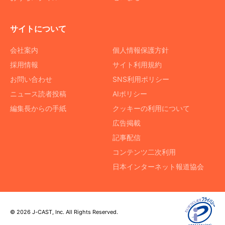
サイトについて
会社案内
個人情報保護方針
採用情報
サイト利用規約
お問い合わせ
SNS利用ポリシー
ニュース読者投稿
AIポリシー
編集長からの手紙
クッキーの利用について
広告掲載
記事配信
コンテンツ二次利用
日本インターネット報道協会
© 2026 J-CAST, Inc. All Rights Reserved.