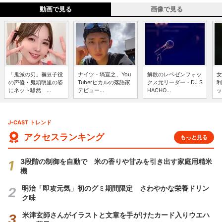
動画で見る
画像で見る
「鬼滅の刃」禰豆子役
ナイツ・塙宣之、You
解散のレペゼンフォッ
女
の声優・鬼頭明里の姿
Tuberヒカルの落語家
クス元リーダー・DJ S
利
にネット騒然 ...
デビュー...
HACHO...
ッ
J-CAST トレンド
アクセスランキング
もっと見る
3段階の制御を自動で 米の香りや甘みを引き出す家庭用精米
機
明治「即攻元気」初のグミ期間限定 さわやかな栄養ドリン
ク味
米津玄師さんがイラストと文章を手がけたカード入りウエハ