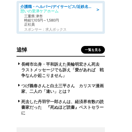
介護職・ヘルパー/デイサービス/近鉄名古屋線 高田本山/津市/三重県
＞
憩いの里津ケアホーム
三重県 津市
時給1,105円～1,580円
正社員
スポンサー：求人ボックス
追悼
一覧を見る
長崎市出身・平和訴えた美輪明宏さん死去
ラストメッセージでも訴え「愛があれば 戦
争なんか起こりません」
つげ義春さんと白土三平さん カリスマ漫画
家、二人の「違い」とは？
死去した丹羽宇一郎さんは、経済界有数の読
書家だった 『死ぬほど読書』ベストセラー
に