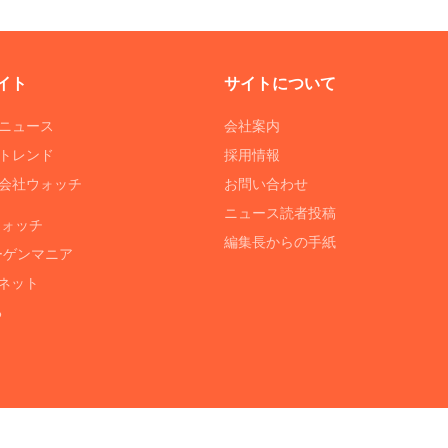
イト
サイトについて
Tニュース
会社案内
Tトレンド
採用情報
ST会社ウォッチ
お問い合わせ
ニュース読者投稿
ウォッチ
編集長からの手紙
ーゲンマニア
ネット
る