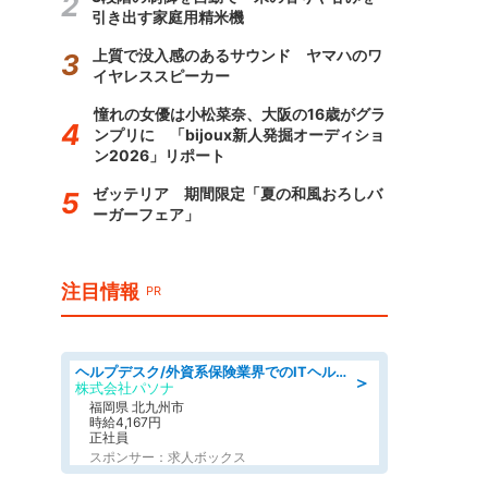
引き出す家庭用精米機
上質で没入感のあるサウンド ヤマハのワ
イヤレススピーカー
憧れの女優は小松菜奈、大阪の16歳がグラ
ンプリに 「bijoux新人発掘オーディショ
ン2026」リポート
ゼッテリア 期間限定「夏の和風おろしバ
ーガーフェア」
注目情報
PR
ヘルプデスク/外資系保険業界でのITヘルプデスク業務/駅近/即日勤務可/ヘルプデスク
＞
株式会社パソナ
福岡県 北九州市
時給4,167円
正社員
スポンサー：求人ボックス