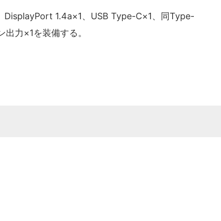
layPort 1.4a×1、USB Type-C×1、同Type-
ホン出力×1を装備する。