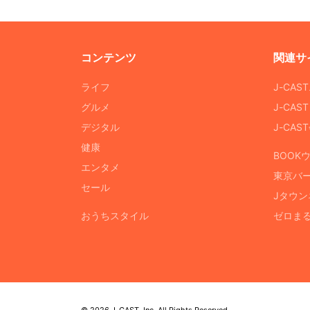
コンテンツ
関連サ
ライフ
J-CAS
グルメ
J-CAS
デジタル
J-CA
健康
BOOK
エンタメ
東京バ
セール
Jタウン
おうちスタイル
ゼロま