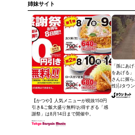
姉妹サイト
「孫にあげ
をあげる」
さんに握ら
性)|Jタウ
【かつや】人気メニューが税抜150円
引き&ご飯大盛り無料!お得すぎる「感
謝祭」は8月14日まで開催中。