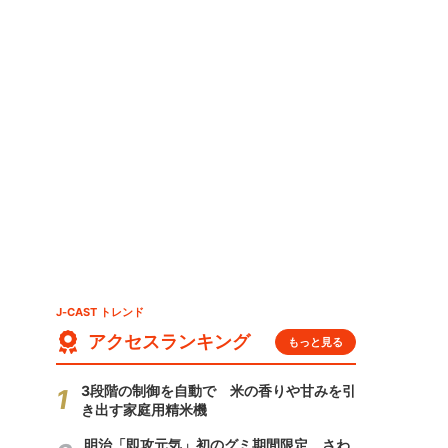
J-CAST トレンド
アクセスランキング
もっと見る
3段階の制御を自動で 米の香りや甘みを引
き出す家庭用精米機
明治「即攻元気」初のグミ期間限定 さわ