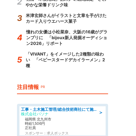
やかな栄養ドリンク味
米津玄師さんがイラストと文章を手がけた
カード入りウエハース菓子
憧れの女優は小松菜奈、大阪の16歳がグラ
ンプリに 「bijoux新人発掘オーディショ
ン2026」リポート
「VIVANT」をイメージした2種類の味わ
い 「ベビースタードデカイラーメン」2
種
注目情報
PR
工事・土木施工管理/総合技術商社にて施工管理のお仕事/即日勤務可/車通勤可/工事・土木施工管理/生産・品質管理
＞
株式会社パソナ
福岡県 北九州市
時給1,506円
正社員
スポンサー：求人ボックス