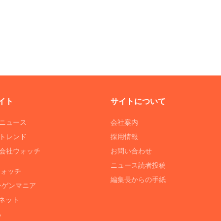
イト
サイトについて
Tニュース
会社案内
Tトレンド
採用情報
ST会社ウォッチ
お問い合わせ
ニュース読者投稿
ウォッチ
編集長からの手紙
ーゲンマニア
ネット
る