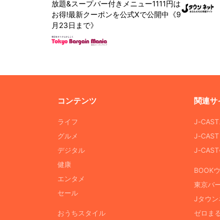
放題&スープバー付きメニュー1111円は
お得!最新クーポンを公式Xで公開中《9
月23日まで》
コンテンツ
関連サ
ライフ
J-CAS
グルメ
J-CAS
デジタル
J-CA
健康
BOOK
エンタメ
東京バ
セール
Jタウン
おうちスタイル
ゼロま