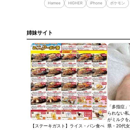
Hamee
HIGHER
iPhone
ポケモン
姉妹サイト
「多指症」
られない私
がミルクをあ
【ステーキガスト】ライス・パン食べ
県・20代女