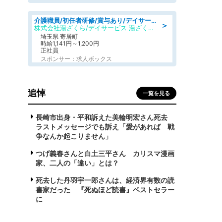
介護職員/初任者研修/賞与あり/デイサービスの介護士/日勤のみ
＞
株式会社湯ざくら/デイサービス 湯ざくらケアリゾート
埼玉県 寄居町
時給1,141円～1,200円
正社員
スポンサー：求人ボックス
追悼
一覧を見る
長崎市出身・平和訴えた美輪明宏さん死去
ラストメッセージでも訴え「愛があれば 戦
争なんか起こりません」
つげ義春さんと白土三平さん カリスマ漫画
家、二人の「違い」とは？
死去した丹羽宇一郎さんは、経済界有数の読
書家だった 『死ぬほど読書』ベストセラー
に