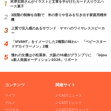
米津玄師さんがイラストと文章を手がけたカード入りウエハ
ース菓子
3段階の制御を自動で 米の香りや甘みを引き出す家庭用精米
機
上質で没入感のあるサウンド ヤマハのワイヤレススピーカ
ー
「VIVANT」をイメージした2種類の味わい 「ベビースター
ドデカイラーメン」2種
憧れの女優は小松菜奈、大阪の16歳がグランプリに 「bijou
x新人発掘オーディション2026」リポート
コンテンツ
関連サイト
ライフ
J-CASTニュース
グルメ
J-CASTトレンド
デジタル
J-CAST会社ウォッチ