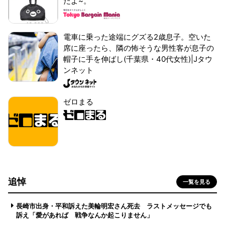
だよ~。
電車に乗った途端にグズる2歳息子。空いた
席に座ったら、隣の怖そうな男性客が息子の
帽子に手を伸ばし(千葉県・40代女性)|Jタウ
ンネット
ゼロまる
追悼
一覧を見る
長崎市出身・平和訴えた美輪明宏さん死去 ラストメッセージでも
訴え「愛があれば 戦争なんか起こりません」