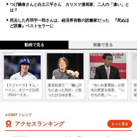
つげ義春さんと白土三平さん カリスマ漫画家、二人の「違い」と
は？
死去した丹羽宇一郎さんは、経済界有数の読書家だった 『死ぬほ
ど読書』ベストセラーに
動画で見る
画像で見る
【ドジャース】キム・
新党結成で「「騙し討
「れいわ新選組」が党
登
ヘソン、大リーグ公式
ちにあった気分」と怒
名の変更を発表、「い
女
「PSロースタ...
ったひろゆき妻...
のちの党」へ ...
発
J-CAST トレンド
アクセスランキング
もっと見る