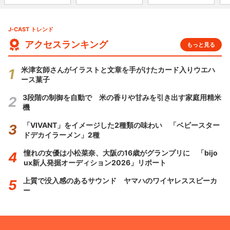
J-CAST トレンド
アクセスランキング
もっと見る
米津玄師さんがイラストと文章を手がけたカード入りウエハ
ース菓子
3段階の制御を自動で 米の香りや甘みを引き出す家庭用精米
機
「VIVANT」をイメージした2種類の味わい 「ベビースター
ドデカイラーメン」2種
憧れの女優は小松菜奈、大阪の16歳がグランプリに 「bijo
ux新人発掘オーディション2026」リポート
上質で没入感のあるサウンド ヤマハのワイヤレススピーカ
ー