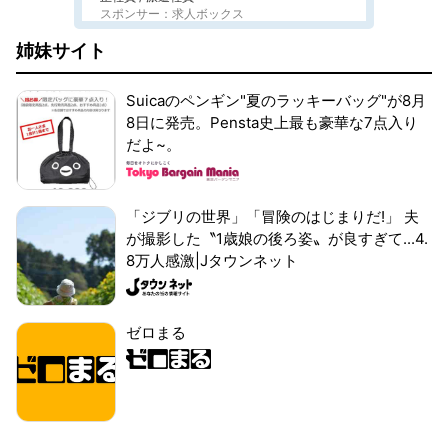
スポンサー：求人ボックス
姉妹サイト
Suicaのペンギン"夏のラッキーバッグ"が8月
8日に発売。Pensta史上最も豪華な7点入り
だよ~。
「ジブリの世界」「冒険のはじまりだ!」 夫
が撮影した〝1歳娘の後ろ姿〟が良すぎて...4.
8万人感激|Jタウンネット
ゼロまる