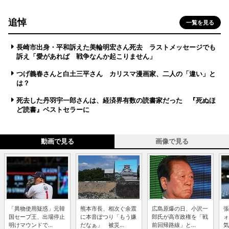
追悼
一覧を見る
長崎市出身・平和訴えた美輪明宏さん死去 ラストメッセージでも
訴え「愛があれば 戦争なんか起こりません」
つげ義春さんと白土三平さん カリスマ漫画家、二人の「違い」と
は？
死去した丹羽宇一郎さんは、経済界有数の読書家だった 『死ぬほ
ど読書』ベストセラーに
動画で見る
画像で見る
「異物使用疑惑」元韓
熊本市長、相次ぐ余震
広島原爆の日、小沢一
張
国セーブ王、出場停止
に本音ぽつり「もう嫌
郎氏が高市政権を「戦
ォ
明けマウンドで...
だなぁ」 被災...
前回帰路線」と...
気