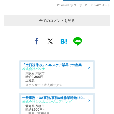
全てのコメントを見る
「土日祝休み」ヘルスケア業界での産業保健師業務/看護師/高時給/要資格:正看護師
＞
株式会社パソナ
大阪府 大阪市
時給2,300円
正社員
スポンサー：求人ボックス
一般事務・OA事務/事務&軽作業時給1500円土日祝休み各種社保完備
＞
株式会社シスムエンジニアリング
愛知県 豊橋市
時給1,500円～
正社員 / 派遣社員